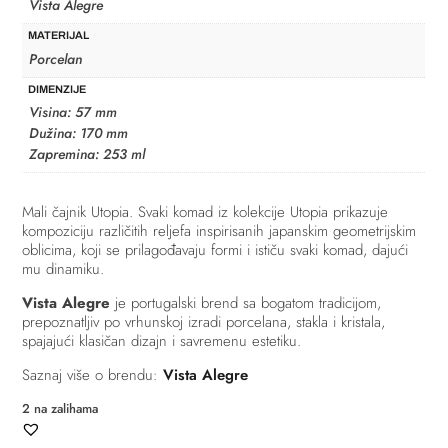
Vista Alegre
MATERIJAL
Porcelan
DIMENZIJE
Visina: 57 mm
Dužina: 170 mm
Zapremina: 253 ml
Mali čajnik Utopia. Svaki komad iz kolekcije Utopia prikazuje
kompoziciju različitih reljefa inspirisanih japanskim geometrijskim
oblicima, koji se prilagođavaju formi i ističu svaki komad, dajući
mu dinamiku.
Vista Alegre
je portugalski brend sa bogatom tradicijom,
prepoznatljiv po vrhunskoj izradi porcelana, stakla i kristala,
spajajući klasičan dizajn i savremenu estetiku.
Saznaj više o brendu:
Vista Alegre
2 na zalihama