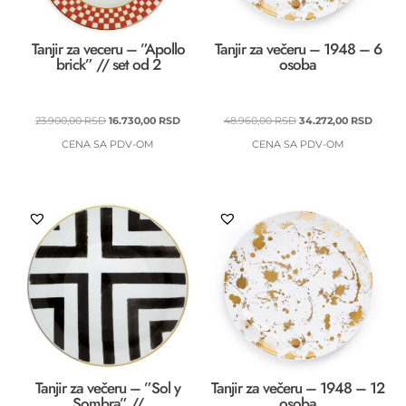
Tanjir za veceru – ”Apollo
Tanjir za večeru – 1948 – 6
brick” // set od 2
osoba
ORIGINALNA
TRENUTNA
ORIGINALNA
TREN
23.900,00
RSD
16.730,00
RSD
48.960,00
RSD
34.272,00
RSD
CENA
CENA
CENA
CENA
CENA SA PDV-OM
CENA SA PDV-OM
JE
JE:
JE
JE:
BILA:
16.730,00 RSD.
BILA:
34.272
23.900,00 RSD.
48.960,00 RSD.
Tanjir za večeru – ”Sol y
Tanjir za večeru – 1948 – 12
Sombra” //
osoba