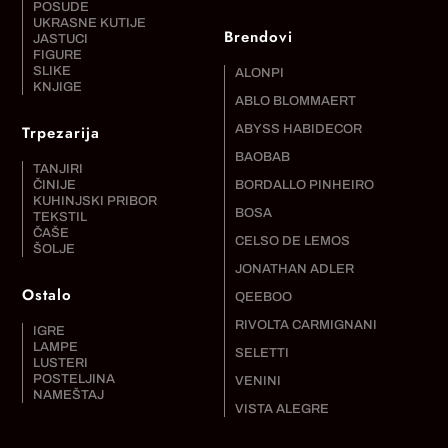
POSUDE
UKRASNE KUTIJE
Brendovi
JASTUCI
FIGURE
SLIKE
ALONPI
KNJIGE
ABLO BLOMMAERT
Trpezarija
ABYSS HABIDECOR
BAOBAB
TANJIRI
ČINIJE
BORDALLO PINHEIRO
KUHINJSKI PRIBOR
BOSA
TEKSTIL
ČAŠE
CELSO DE LEMOS
ŠOLJE
JONATHAN ADLER
Ostalo
QEEBOO
RIVOLTA CARMIGNANI
IGRE
LAMPE
SELETTI
LUSTERI
POSTELJINA
VENINI
NAMEŠTAJ
VISTA ALEGRE