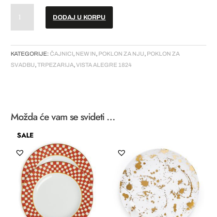
Čajnik
DODAJ U KORPU
//
”Utopia”
količina
KATEGORIJE:
ČAJNICI
,
NEW IN
,
POKLON ZA NJU
,
POKLON ZA
SVADBU
,
TRPEZARIJA
,
VISTA ALEGRE 1824
Možda će vam se svideti …
SALE