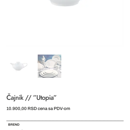
Čajnik // ”Utopia”
10.900,00
RSD
cena sa PDV-om
BREND