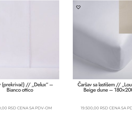
 (prekrivač) // „Delux“ –
Čaršav sa lastišem // „Lo
Bianco ottico
Beige dune – 180×20
0,00
RSD
CENA SA PDV-OM
19.500,00
RSD
CENA SA P