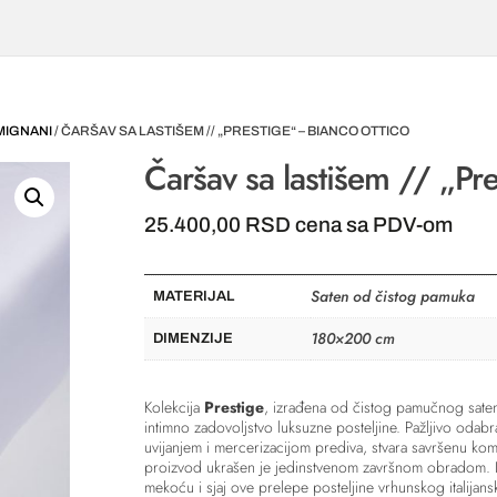
RMIGNANI
/ ČARŠAV SA LASTIŠEM // „PRESTIGE“ – BIANCO OTTICO
Čaršav sa lastišem // „Pre
25.400,00
RSD
cena sa PDV-om
Saten od čistog pamuka
MATERIJAL
180×200 cm
DIMENZIJE
Kolekcija
Prestige
, izrađena od čistog pamučnog satena
intimno zadovoljstvo luksuzne posteljine. Pažljivo odabr
uvijanjem i mercerizacijom prediva, stvara savršenu kombi
proizvod ukrašen je jedinstvenom završnom obradom. Izuz
mekoću i sjaj ove prelepe posteljine vrhunskog italijansk