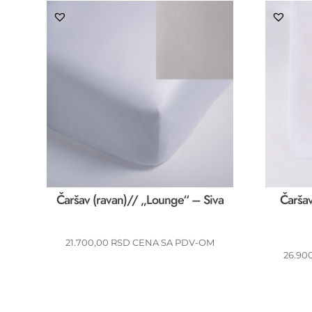
Čaršav (ravan)// „Lounge“ – Siva
Čaršav
21.700,00
RSD
CENA SA PDV-OM
26.90