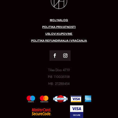
MOJ NALOG
POLITIKA PRIVATNOSTI
USLOVI KUPOVINE
POLITIKA REFUNDIRANJA I VRAĆANJA
Tilaa Doo 4719
PIB
110035158
MB:
21288454