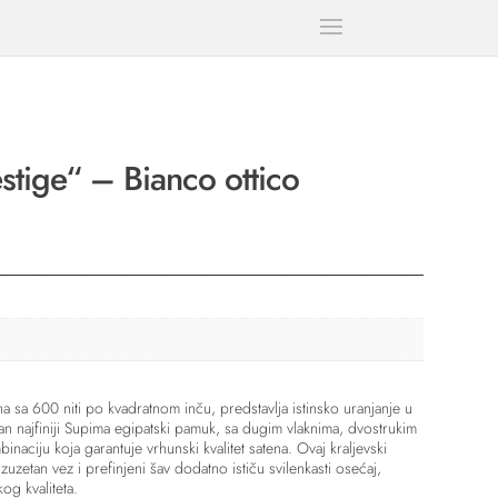
stige“ – Bianco ottico
 sa 600 niti po kvadratnom inču, predstavlja istinsko uranjanje u
an najfiniji Supima egipatski pamuk, sa dugim vlaknima, dvostrukim
naciju koja garantuje vrhunski kvalitet satena. Ovaj kraljevski
etan vez i prefinjeni šav dodatno ističu svilenkasti osećaj,
og kvaliteta.