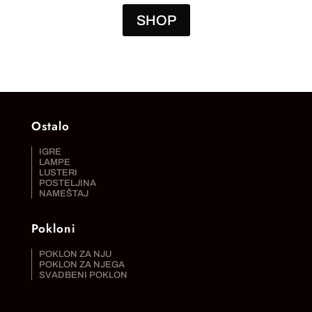
SHOP
Ostalo
IGRE
LAMPE
LUSTERI
POSTELJINA
NAMEŠTAJ
Pokloni
POKLON ZA NJU
POKLON ZA NJEGA
SVADBENI POKLON