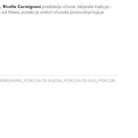
a,
Rivolta Carmignani
predstavlja vrhunac italijanske tradicije i
ko od Milana, postalo je simbol vrhunske proizvodnje koja je
CARMIGNANI
,
POKLON ZA NJEGA
,
POKLON ZA NJU
,
POKLON