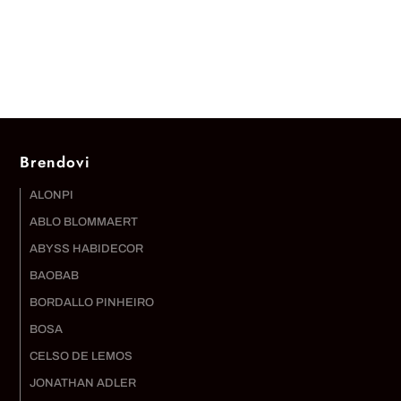
Brendovi
ALONPI
ABLO BLOMMAERT
ABYSS HABIDECOR
BAOBAB
BORDALLO PINHEIRO
BOSA
CELSO DE LEMOS
JONATHAN ADLER