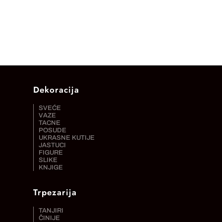
Dekoracija
SVEĆE
VAZE
TACNE
POSUDE
UKRASNE KUTIJE
JASTUCI
FIGURE
SLIKE
KNJIGE
Trpezarija
TANJIRI
ČINIJE