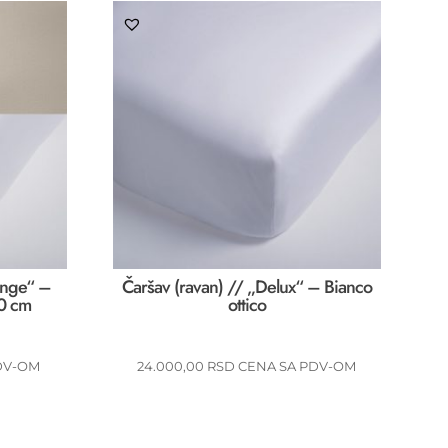
unge“ –
Čaršav (ravan) // „Delux“ – Bianco
0 cm
ottico
DV-OM
24.000,00
RSD
CENA SA PDV-OM