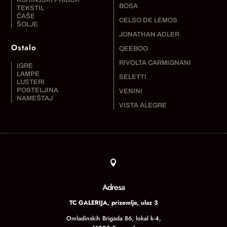
BOSA
TEKSTIL
ČAŠE
CELSO DE LEMOS
ŠOLJE
JONATHAN ADLER
Ostalo
QEEBOO
RIVOLTA CARMIGNANI
IGRE
LAMPE
SELETTI
LUSTERI
POSTELJINA
VENINI
NAMEŠTAJ
VISTA ALEGRE

Adresa
TC GALERIJA, prizemlje, ulaz 3
Omladinskih Brigada 86, lokal k-4,