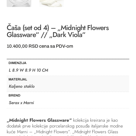
Čaša (set od 4) – „Midnight Flowers
Glassware“ // „Dark Viola“
10.400,00
RSD
cena sa PDV-om
DIMENZIJA
L 8.9 W 8.9 H 10 CM
MATERIJAL
Kaljeno staklo
BREND
Serax x Marni
„Midnight Flowers Glassware“
kolekcija kreirana je kao
dodatak prve kolekcije porcelanskog posuđa italijanske modne
kuće Marni – „Midnight Flowers“. „Midnight Flowers Glass