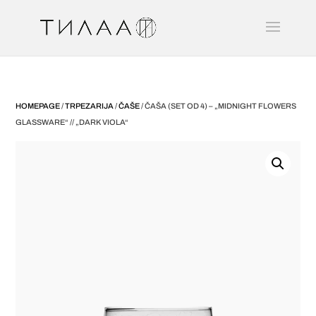
HOMEPAGE
/
TRPEZARIJA
/
ČAŠE
/ ČAŠA (SET OD 4) – „MIDNIGHT FLOWERS
GLASSWARE“ // „DARK VIOLA“