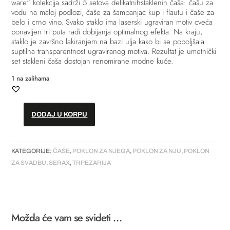
ware“ kolekcija sadrži 5 setova delikatnihstaklenih čaša: čašu za
vodu na maloj podlozi, čaše za šampanjac kup i flautu i ​​čaše za
belo i crno vino. Svako staklo ima laserski ugraviran motiv cveća
ponavljen tri puta radi dobijanja optimalnog efekta. Na kraju,
staklo je završno lakiranjem na bazi ulja kako bi se poboljšala
suptilna transparentnost ugraviranog motiva. Rezultat je umetnički
set stakleni čaša dostojan renomirane modne kuće.
1 na zalihama
DODAJ U KORPU
Čaša
(set
od
KATEGORIJE:
ČAŠE
,
POKLON ZA NJEGA
,
POKLON ZA NJU
,
POKLON
4)
ZA SVADBU
,
SERAX
,
TRPEZARIJA
-
"Midnight
Flowers
Glassware"
//
Možda će vam se svideti …
"Dark