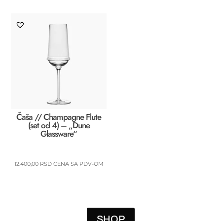
Viola"
količina
Čaša // Champagne Flute
(set od 4) – „Dune
Glassware“
12.400,00
RSD
CENA SA PDV-OM
SHOP