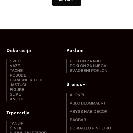
Dekoracija
Pokloni
SVEĆE
POKLON ZA NJU
VAZE
POKLON ZA NJEGA
TACNE
SVADBENI POKLON
POSUDE
UKRASNE KUTIJE
Brendovi
JASTUCI
FIGURE
SLIKE
ALONPI
KNJIGE
ABLO BLOMMAERT
Trpezarija
ABYSS HABIDECOR
BAOBAB
TANJIRI
ČINIJE
BORDALLO PINHEIRO
KUHINJSKI PRIBOR