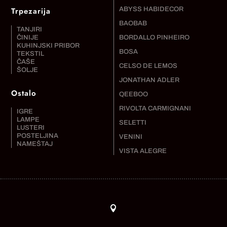
Trpezarija
ABYSS HABIDECOR
BAOBAB
TANJIRI
ČINIJE
BORDALLO PINHEIRO
KUHINJSKI PRIBOR
BOSA
TEKSTIL
ČAŠE
CELSO DE LEMOS
ŠOLJE
JONATHAN ADLER
Ostalo
QEEBOO
RIVOLTA CARMIGNANI
IGRE
LAMPE
SELETTI
LUSTERI
POSTELJINA
VENINI
NAMEŠTAJ
VISTA ALEGRE
