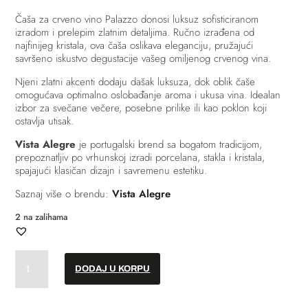
Čaša za crveno vino Palazzo donosi luksuz sofisticiranom
izradom i prelepim zlatnim detaljima. Ručno izrađena od
najfinijeg kristala, ova čaša oslikava eleganciju, pružajući
savršeno iskustvo degustacije vašeg omiljenog crvenog vina.
Njeni zlatni akcenti dodaju dašak luksuza, dok oblik čaše
omogućava optimalno oslobađanje aroma i ukusa vina. Idealan
izbor za svečane večere, posebne prilike ili kao poklon koji
ostavlja utisak.
Vista Alegre
je portugalski brend sa bogatom tradicijom,
prepoznatljiv po vrhunskoj izradi porcelana, stakla i kristala,
spajajući klasičan dizajn i savremenu estetiku.
Saznaj više o brendu:
Vista Alegre
2 na zalihama
Čaša
DODAJ U KORPU
za
crveno
vino