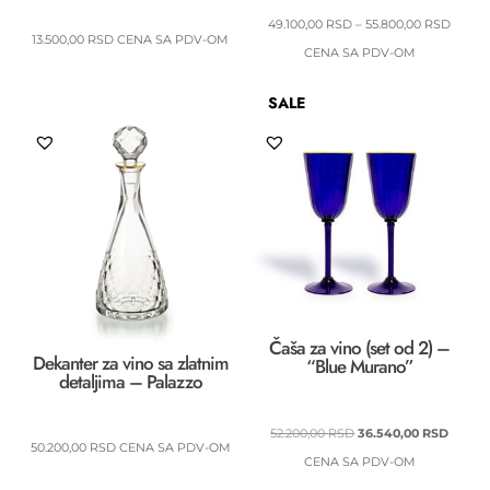
RASP
49.100,00
RSD
–
55.800,00
RSD
13.500,00
RSD
CENA SA PDV-OM
CENA:
CENA SA PDV-OM
OD
SALE
49.100
DO
55.800
Čaša za vino (set od 2) –
Dekanter za vino sa zlatnim
“Blue Murano”
detaljima – Palazzo
ORIGINALNA
TREN
52.200,00
RSD
36.540,00
RSD
50.200,00
RSD
CENA SA PDV-OM
CENA
CENA
CENA SA PDV-OM
JE
JE: