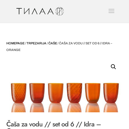
HOMEPAGE
/
TRPEZARIJA
/
ČAŠE
/ ČAŠA ZA VODU // SET OD 6 // IDRA –
ORANGE
Čaša za vodu // set od 6 // Idra –