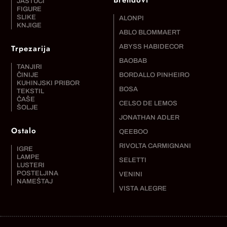
Brendovi
JASTUCI
FIGURE
SLIKE
ALONPI
KNJIGE
ABLO BLOMMAERT
Trpezarija
ABYSS HABIDECOR
BAOBAB
TANJIRI
ČINIJE
BORDALLO PINHEIRO
KUHINJSKI PRIBOR
BOSA
TEKSTIL
ČAŠE
CELSO DE LEMOS
ŠOLJE
JONATHAN ADLER
Ostalo
QEEBOO
RIVOLTA CARMIGNANI
IGRE
LAMPE
SELETTI
LUSTERI
POSTELJINA
VENINI
NAMEŠTAJ
VISTA ALEGRE