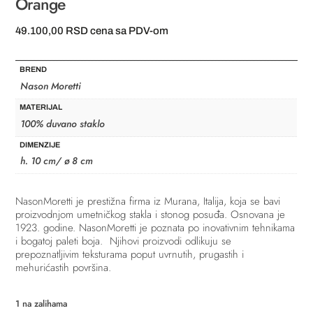
Orange
49.100,00
RSD
cena sa PDV-om
BREND
Nason Moretti
MATERIJAL
100% duvano staklo
DIMENZIJE
h. 10 cm/ ø 8 cm
NasonMoretti je prestižna firma iz Murana, Italija, koja se bavi
proizvodnjom umetničkog stakla i stonog posuđa.
Osnovana je
1923. godine. NasonMoretti je poznata po inovativnim tehnikama
i bogatoj paleti boja. Njihovi proizvodi odlikuju se
prepoznatljivim teksturama poput uvrnutih, prugastih i
mehurićastih površina.
1 na zalihama