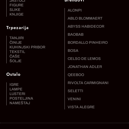
Brendovi
JASTUCI
FIGURE
SLIKE
ALONPI
KNJIGE
ABLO BLOMMAERT
Trpezarija
ABYSS HABIDECOR
BAOBAB
TANJIRI
ČINIJE
BORDALLO PINHEIRO
KUHINJSKI PRIBOR
BOSA
TEKSTIL
ČAŠE
CELSO DE LEMOS
ŠOLJE
JONATHAN ADLER
Ostalo
QEEBOO
RIVOLTA CARMIGNANI
IGRE
LAMPE
SELETTI
LUSTERI
POSTELJINA
VENINI
NAMEŠTAJ
VISTA ALEGRE