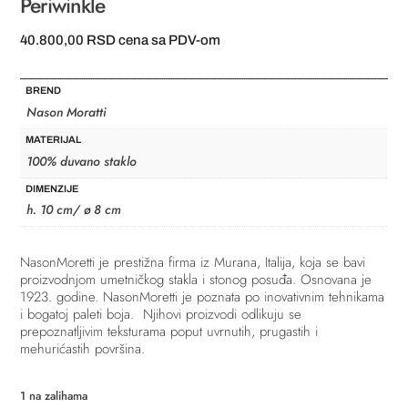
Periwinkle
40.800,00
RSD
cena sa PDV-om
BREND
Nason Moratti
MATERIJAL
100% duvano staklo
DIMENZIJE
h. 10 cm/ ø 8 cm
NasonMoretti je prestižna firma iz Murana, Italija, koja se bavi
proizvodnjom umetničkog stakla i stonog posuđa.
Osnovana je
1923. godine. NasonMoretti je poznata po inovativnim tehnikama
i bogatoj paleti boja. Njihovi proizvodi odlikuju se
prepoznatljivim teksturama poput uvrnutih, prugastih i
mehurićastih površina.
1 na zalihama