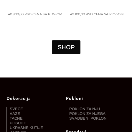
40.800,00
RSD
CENA SA PDV-OM
49.100,00
RSD
CENA SA PDV-OM
SHOP
Dekoracija
Pokloni
SVEĆE
POKLON ZA NJU
VAZE
POKLON ZA NJEGA
TACNE
SVADBENI POKLON
POSUDE
UKRASNE KUTIJE