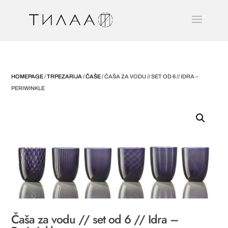
HOMEPAGE
/
TRPEZARIJA
/
ČAŠE
/ ČAŠA ZA VODU // SET OD 6 // IDRA –
PERIWINKLE
Čaša za vodu // set od 6 // Idra –