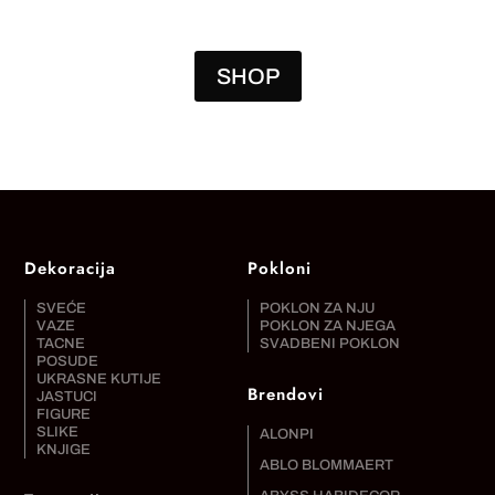
SHOP
Dekoracija
Pokloni
SVEĆE
POKLON ZA NJU
VAZE
POKLON ZA NJEGA
TACNE
SVADBENI POKLON
POSUDE
UKRASNE KUTIJE
Brendovi
JASTUCI
FIGURE
SLIKE
ALONPI
KNJIGE
ABLO BLOMMAERT