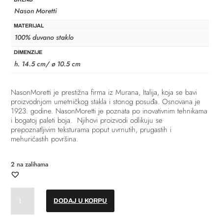
Nason Moretti
MATERIJAL
100% duvano staklo
DIMENZIJE
h. 14.5 cm/ ø 10.5 cm
NasonMoretti je prestižna firma iz Murana, Italija, koja se bavi
proizvodnjom umetničkog stakla i stonog posuđa.
Osnovana je
1923. godine. NasonMoretti je poznata po inovativnim tehnikama
i bogatoj paleti boja. Njihovi proizvodi odlikuju se
prepoznatljivim teksturama poput uvrnutih, prugastih i
mehurićastih površina.
2 na zalihama
Čaše
DODAJ U KORPU
za
martini