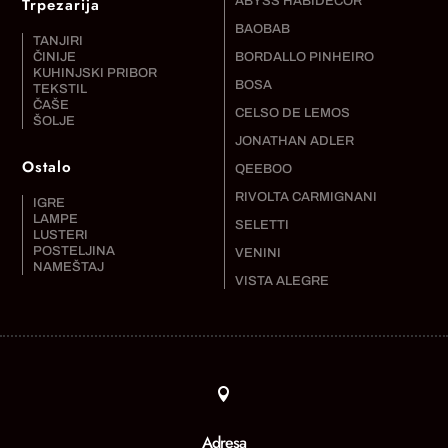
Trpezarija
ABYSS HABIDECOR
BAOBAB
TANJIRI
ČINIJE
BORDALLO PINHEIRO
KUHINJSKI PRIBOR
BOSA
TEKSTIL
ČAŠE
CELSO DE LEMOS
ŠOLJE
JONATHAN ADLER
Ostalo
QEEBOO
RIVOLTA CARMIGNANI
IGRE
LAMPE
SELETTI
LUSTERI
POSTELJINA
VENINI
NAMEŠTAJ
VISTA ALEGRE

Adresa