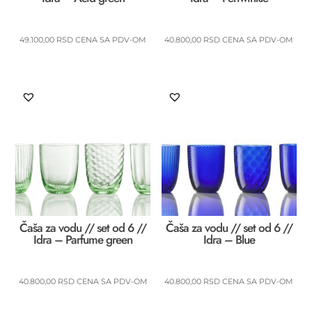
49.100,00
RSD
CENA SA PDV-OM
40.800,00
RSD
CENA SA PDV-OM
Čaša za vodu // set od 6 //
Čaša za vodu // set od 6 //
Idra – Parfume green
Idra – Blue
40.800,00
RSD
CENA SA PDV-OM
40.800,00
RSD
CENA SA PDV-OM