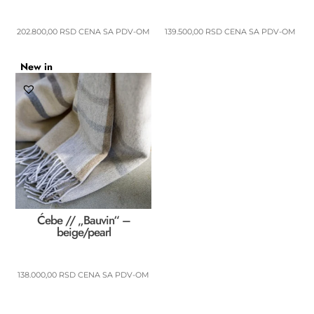
202.800,00
RSD
CENA SA PDV-OM
139.500,00
RSD
CENA SA PDV-OM
New in
Ćebe // „Bauvin“ –
beige/pearl
138.000,00
RSD
CENA SA PDV-OM