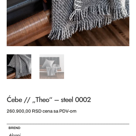
Ćebe // „Theo“ – steel 0002
260.900,00
RSD
cena sa PDV-om
BREND
Alonpi