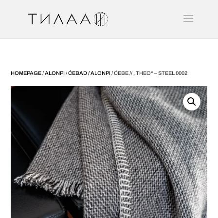
HOMEPAGE
/
ALONPI
/
ĆEBAD / ALONPI
/ ĆEBE // „THEO“ – STEEL 0002