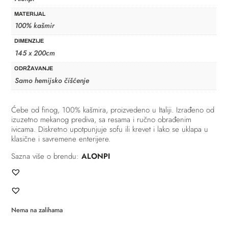
MATERIJAL
100% kašmir
DIMENZIJE
145 x 200cm
ODRŽAVANJE
Samo hemijsko čišćenje
Ćebe od finog, 100% kašmira, proizvedeno u Italiji. Izrađeno od
izuzetno mekanog prediva, sa resama i ručno obrađenim
ivicama. Diskretno upotpunjuje sofu ili krevet i lako se uklapa u
klasične i savremene enterijere.
Sazna više o brendu:
ALONPI
Nema na zalihama