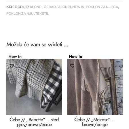
KATEGORIJE:
ALONPI
,
ĆEBAD / ALONPI
,
NEW IN
,
POKLON ZA NJEGA
,
POKLON ZA NJU
,
TEKSTIL
Možda će vam se svideti …
New in
New in
Ćebe // „Babette“ – steel
Ćebe // „Melrose“ –
grey/brown/ecrue
brown/beige