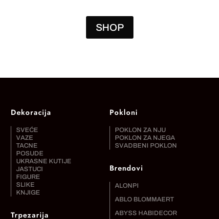
SHOP
Dekoracija
Pokloni
SVEĆE
POKLON ZA NJU
VAZE
POKLON ZA NJEGA
TACNE
SVADBENI POKLON
POSUDE
UKRASNE KUTIJE
Brendovi
JASTUCI
FIGURE
SLIKE
ALONPI
KNJIGE
ABLO BLOMMAERT
Trpezarija
ABYSS HABIDECOR