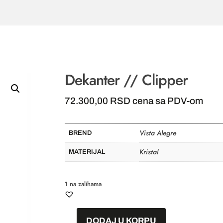
Dekanter // Clipper
72.300,00
RSD
cena sa PDV-om
Vista Alegre
BREND
Kristal
MATERIJAL
1 na zalihama
DODAJ U KORPU