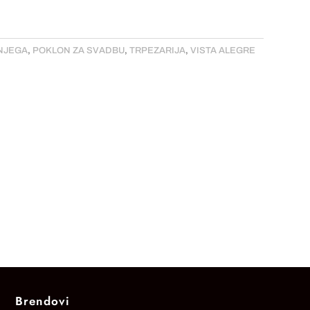
NJEGA
,
POKLON ZA SVADBU
,
TRPEZARIJA
,
VISTA ALEGRE
Brendovi