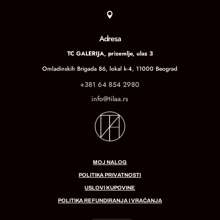

Adresa
TC GALERIJA, prizemlje, ulaz 3
Omladinskih Brigada 86, lokal k-4, 11000 Beograd
+381 64 854 2980
info@tilaa.rs
MOJ NALOG
POLITIKA PRIVATNOSTI
USLOVI KUPOVINE
POLITIKA REFUNDIRANJA I VRAĆANJA