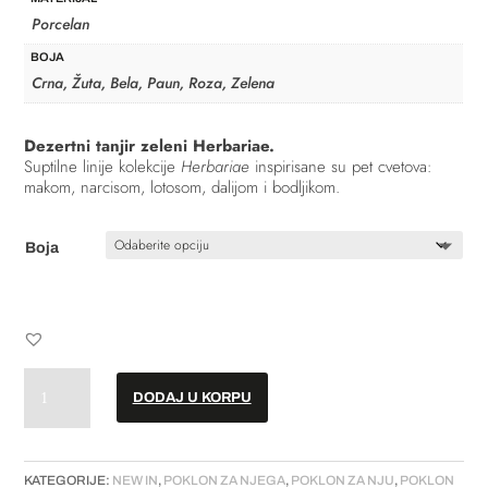
Porcelan
BOJA
Crna, Žuta, Bela, Paun, Roza, Zelena
Dezertni tanjir zeleni Herbariae.
Suptilne linije kolekcije
Herbariae
inspirisane su pet cvetova:
makom, narcisom, lotosom, dalijom i bodljikom.
Boja
Dezertni
DODAJ U KORPU
tanjir
//
set
od
KATEGORIJE:
NEW IN
,
POKLON ZA NJEGA
,
POKLON ZA NJU
,
POKLON