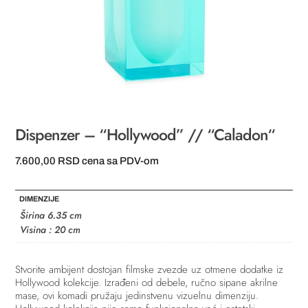
Dispenzer – “Hollywood” // “Caladon“
7.600,00
RSD
cena sa PDV-om
DIMENZIJE
Širina 6.35 cm
Visina : 20 cm
Stvorite ambijent dostojan filmske zvezde uz otmene dodatke iz
Hollywood kolekcije. Izrađeni od debele, ručno sipane akrilne
mase, ovi komadi pružaju jedinstvenu vizuelnu dimenziju.