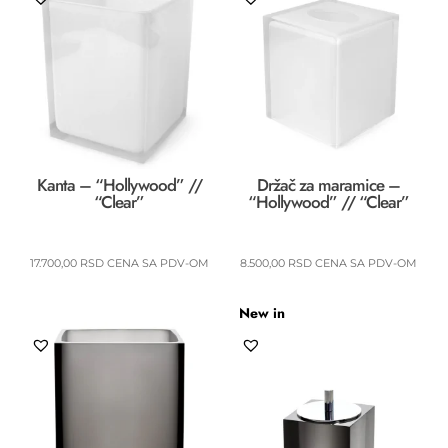
Kanta – “Hollywood” //
Držač za maramice –
“Clear”
“Hollywood” // “Clear”
17.700,00
RSD
CENA SA PDV-OM
8.500,00
RSD
CENA SA PDV-OM
New in