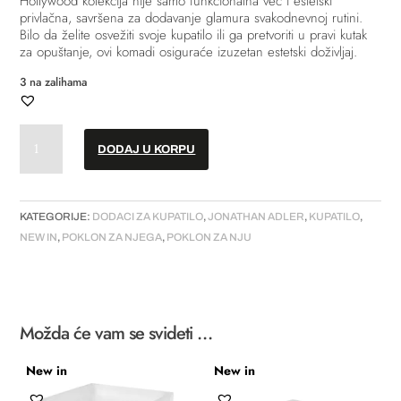
Hollywood kolekcija nije samo funkcionalna već i estetski
privlačna, savršena za dodavanje glamura svakodnevnoj rutini.
Bilo da želite osvežiti svoje kupatilo ili ga pretvoriti u pravi kutak
za opuštanje, ovi komadi osiguraće izuzetan estetski doživljaj.
3 na zalihama
Dispenzer
DODAJ U KORPU
–
“Hollywood”
//
“Caladon"
KATEGORIJE:
DODACI ZA KUPATILO
,
JONATHAN ADLER
,
KUPATILO
,
količina
NEW IN
,
POKLON ZA NJEGA
,
POKLON ZA NJU
Možda će vam se svideti …
New in
New in