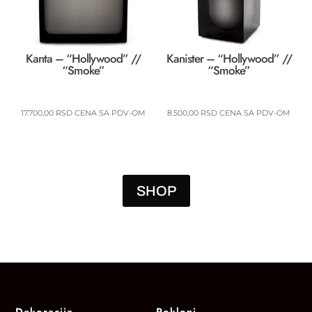
Kanta – “Hollywood” //
Kanister – “Hollywood” //
“Smoke”
“Smoke”
17.700,00
RSD
CENA SA PDV-OM
8.500,00
RSD
CENA SA PDV-OM
SHOP