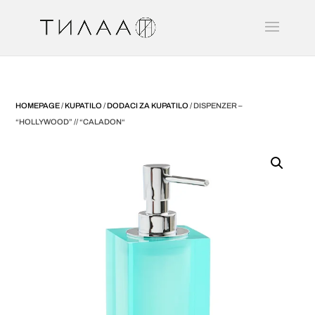
HOMEPAGE
/
KUPATILO
/
DODACI ZA KUPATILO
/ DISPENZER –
“HOLLYWOOD” // “CALADON“