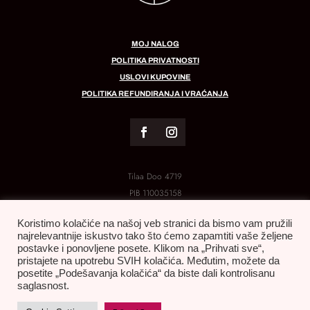
MOJ NALOG
POLITIKA PRIVATNOSTI
USLOVI KUPOVINE
POLITIKA REFUNDIRANJA I VRAĆANJA
Tilaa Doo 4719
PIB
110035158
MB:
21288454
Koristimo kolačiće na našoj veb stranici da bismo vam pružili
najrelevantnije iskustvo tako što ćemo zapamtiti vaše željene
postavke i ponovljene posete. Klikom na „Prihvati sve“,
pristajete na upotrebu SVIH kolačića. Međutim, možete da
posetite „Podešavanja kolačića“ da biste dali kontrolisanu
saglasnost.