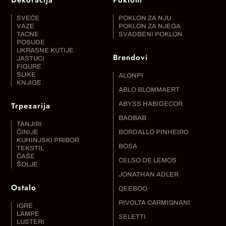
Dekoracija
Pokloni
SVEĆE
POKLON ZA NJU
VAZE
POKLON ZA NJEGA
TACNE
SVADBENI POKLON
POSUDE
UKRASNE KUTIJE
Brendovi
JASTUCI
FIGURE
SLIKE
ALONPI
KNJIGE
ABLO BLOMMAERT
Trpezarija
ABYSS HABIDECOR
BAOBAB
TANJIRI
ČINIJE
BORDALLO PINHEIRO
KUHINJSKI PRIBOR
BOSA
TEKSTIL
ČAŠE
CELSO DE LEMOS
ŠOLJE
JONATHAN ADLER
Ostalo
QEEBOO
RIVOLTA CARMIGNANI
IGRE
LAMPE
SELETTI
LUSTERI