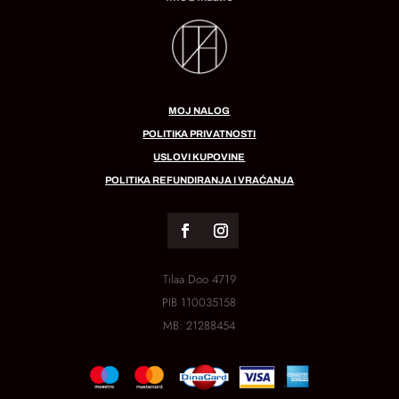
MOJ NALOG
POLITIKA PRIVATNOSTI
USLOVI KUPOVINE
POLITIKA REFUNDIRANJA I VRAĆANJA
Tilaa Doo 4719
PIB
110035158
MB:
21288454