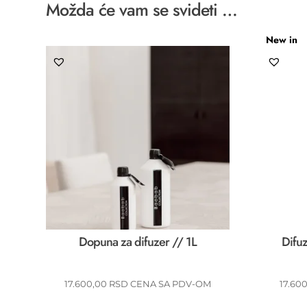
Možda će vam se svideti …
New in
Dopuna za difuzer // 1L
Difuz
17.600,00
RSD
CENA SA PDV-OM
17.60