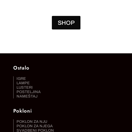
SHOP
Ostalo
IGRE
LAMPE
LUSTERI
POSTELJINA
NAMEŠTAJ
Pokloni
POKLON ZA NJU
POKLON ZA NJEGA
SVADBENI POKLON