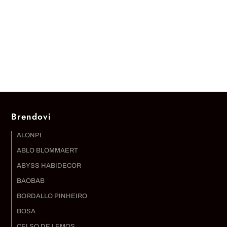
Brendovi
ALONPI
ABLO BLOMMAERT
ABYSS HABIDECOR
BAOBAB
BORDALLO PINHEIRO
BOSA
CELSO DE LEMOS