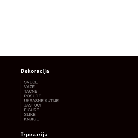
Dekoracija
SVEĆE
VAZE
TACNE
POSUDE
UKRASNE KUTIJE
JASTUCI
FIGURE
SLIKE
KNJIGE
Trpezarija