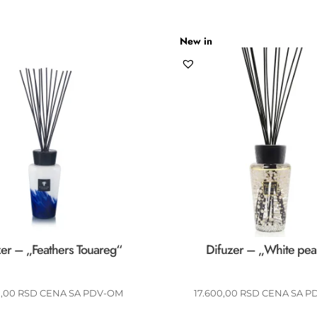
New in
er – „Feathers Touareg“
Difuzer – „White pea
0,00
RSD
CENA SA PDV-OM
17.600,00
RSD
CENA SA P