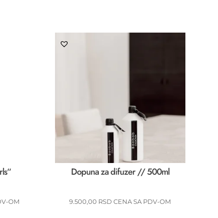
rls“
Dopuna za difuzer // 500ml
DV-OM
9.500,00
RSD
CENA SA PDV-OM