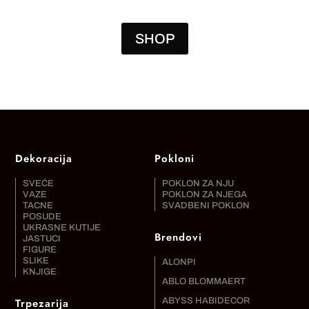
SHOP
Dekoracija
Pokloni
SVEĆE
POKLON ZA NJU
VAZE
POKLON ZA NJEGA
TACNE
SVADBENI POKLON
POSUDE
UKRASNE KUTIJE
Brendovi
JASTUCI
FIGURE
SLIKE
ALONPI
KNJIGE
ABLO BLOMMAERT
Trpezarija
ABYSS HABIDECOR