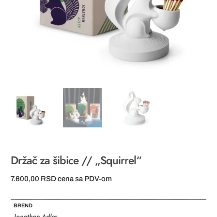
Držač za šibice // „Squirrel“
7.600,00
RSD
cena sa PDV-om
BREND
Jonathan Adler