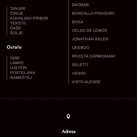
BAOBAB
TANJIRI
ČINIJE
BORDALLO PINHEIRO
KUHINJSKI PRIBOR
BOSA
TEKSTIL
ČAŠE
CELSO DE LEMOS
ŠOLJE
JONATHAN ADLER
Ostalo
QEEBOO
RIVOLTA CARMIGNANI
IGRE
LAMPE
SELETTI
LUSTERI
POSTELJINA
VENINI
NAMEŠTAJ
VISTA ALEGRE

Adresa