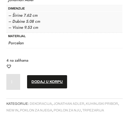
DIMENZIJE
– Širine 7.62 cm
– Dubine 5.08 cm
– Visine 9.53 cm
MATERIJAL
Porcelan
4 na zalihama
Držač
DODAJ U KORPU
za
šibice
//
"Squirrel"
KATEGORIJE:
DEKORACIJA
,
JONATHAN ADLER
,
KUHINJSKI PRIBOR
,
količina
NEW IN
,
POKLON ZA NJEGA
,
POKLON ZA NJU
,
TRPEZARIJA