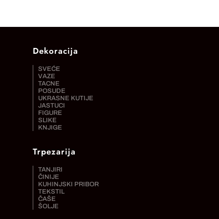
Dekoracija
SVEĆE
VAZE
TACNE
POSUDE
UKRASNE KUTIJE
JASTUCI
FIGURE
SLIKE
KNJIGE
Trpezarija
TANJIRI
ČINIJE
KUHINJSKI PRIBOR
TEKSTIL
ČAŠE
ŠOLJE