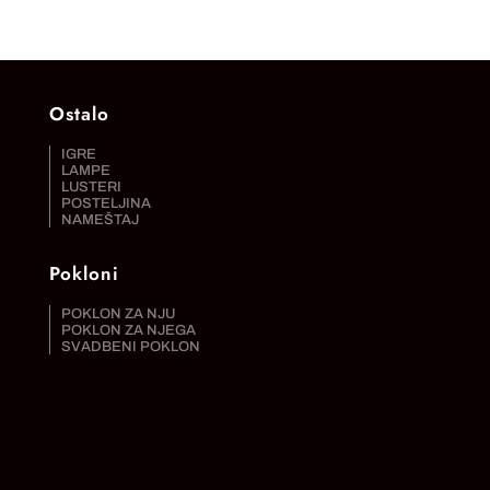
Ostalo
IGRE
LAMPE
LUSTERI
POSTELJINA
NAMEŠTAJ
Pokloni
POKLON ZA NJU
POKLON ZA NJEGA
SVADBENI POKLON