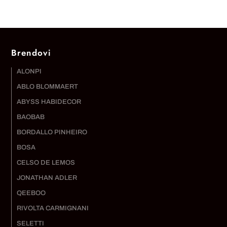
Brendovi
ALONPI
ABLO BLOMMAERT
ABYSS HABIDECOR
BAOBAB
BORDALLO PINHEIRO
BOSA
CELSO DE LEMOS
JONATHAN ADLER
QEEBOO
RIVOLTA CARMIGNANI
SELETTI