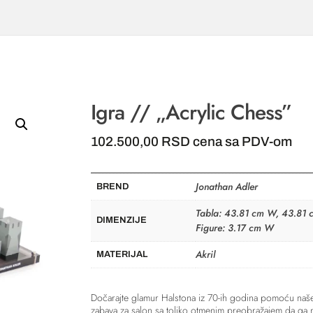
Igra // „Acrylic Chess”
102.500,00
RSD
cena sa PDV-om
Jonathan Adler
BREND
Tabla: 43.81 cm W, 43.81 
DIMENZIJE
Figure: 3.17 cm W
Akril
MATERIJAL
Dočarajte glamur Halstona iz 70-ih godina pomoću naš
zabava za salon sa toliko otmenim preobražajem da ga nik