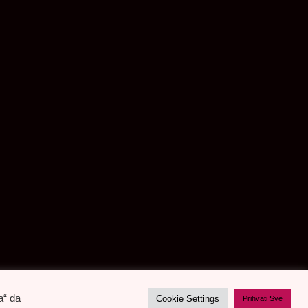
a“ da
Cookie Settings
Prihvati Sve