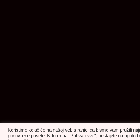
Koristimo kolačiće na našoj veb stranici da bismo vam pružili naj
ponovljene posete. Klikom na „Prihvati sve“, pristajete na upot