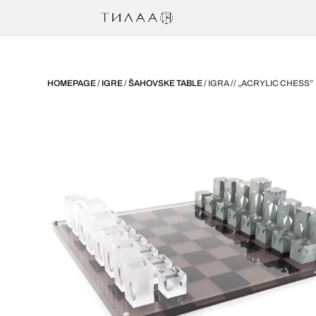
HOMEPAGE
/
IGRE
/
ŠAHOVSKE TABLE
/ IGRA // „ACRYLIC CHESS”