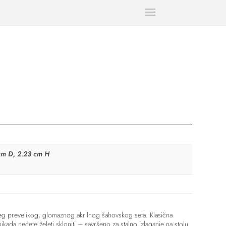
cm D, 2.23 cm H
eg prevelikog, glomaznog akrilnog šahovskog seta. Klasična
ada nećete želeti skloniti – savršeno za stalno izlaganje na stolu