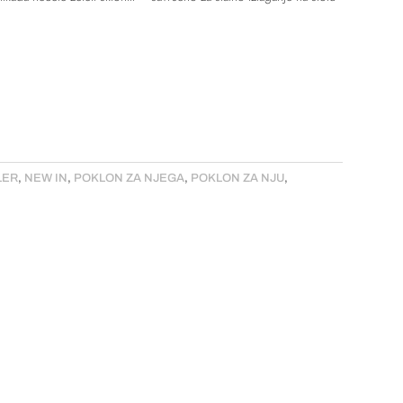
LER
,
NEW IN
,
POKLON ZA NJEGA
,
POKLON ZA NJU
,