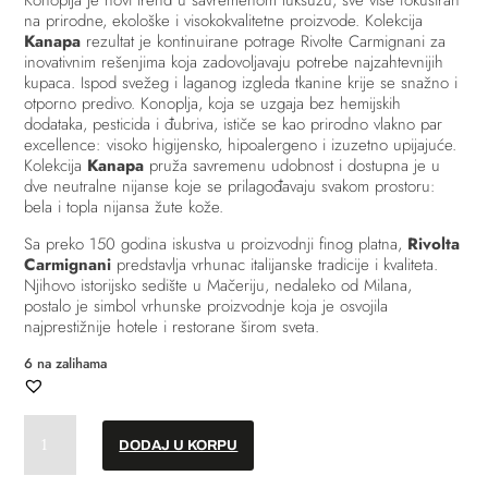
Konoplja je novi trend u savremenom luksuzu, sve više fokusiran
na prirodne, ekološke i visokokvalitetne proizvode. Kolekcija
Kanapa
rezultat je kontinuirane potrage Rivolte Carmignani za
inovativnim rešenjima koja zadovoljavaju potrebe najzahtevnijih
kupaca. Ispod svežeg i laganog izgleda tkanine krije se snažno i
otporno predivo. Konoplja, koja se uzgaja bez hemijskih
dodataka, pesticida i đubriva, ističe se kao prirodno vlakno par
excellence: visoko higijensko, hipoalergeno i izuzetno upijajuće.
Kolekcija
Kanapa
pruža savremenu udobnost i dostupna je u
dve neutralne nijanse koje se prilagođavaju svakom prostoru:
bela i topla nijansa žute kože.
Sa preko 150 godina iskustva u proizvodnji finog platna,
Rivolta
Carmignani
predstavlja vrhunac italijanske tradicije i kvaliteta.
Njihovo istorijsko sedište u Mačeriju, nedaleko od Milana,
postalo je simbol vrhunske proizvodnje koja je osvojila
najprestižnije hotele i restorane širom sveta.
6 na zalihama
Jastučnica
DODAJ U KORPU
//
"Kanapa"