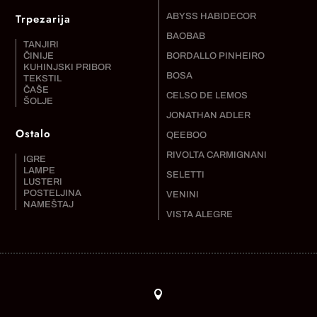
Trpezarija
ABYSS HABIDECOR
BAOBAB
TANJIRI
ČINIJE
BORDALLO PINHEIRO
KUHINJSKI PRIBOR
BOSA
TEKSTIL
ČAŠE
CELSO DE LEMOS
ŠOLJE
JONATHAN ADLER
Ostalo
QEEBOO
RIVOLTA CARMIGNANI
IGRE
LAMPE
SELETTI
LUSTERI
POSTELJINA
VENINI
NAMEŠTAJ
VISTA ALEGRE
