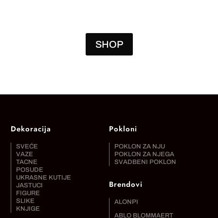
SHOP
Dekoracija
Pokloni
SVEĆE
POKLON ZA NJU
VAZE
POKLON ZA NJEGA
TACNE
SVADBENI POKLON
POSUDE
UKRASNE KUTIJE
Brendovi
JASTUCI
FIGURE
SLIKE
ALONPI
KNJIGE
ABLO BLOMMAERT