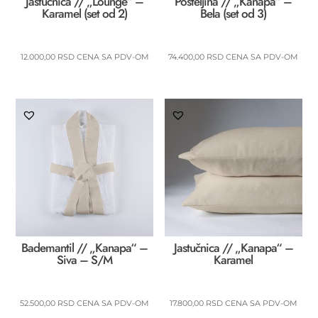
Jastučnica // „Lounge“ –
Posteljina // „Kanapa“ –
Karamel (set od 2)
Bela (set od 3)
12.000,00
RSD
CENA SA PDV-OM
74.400,00
RSD
CENA SA PDV-OM
Bademantil // „Kanapa“ –
Jastučnica // „Kanapa“ –
Siva – S/M
Karamel
52.500,00
RSD
CENA SA PDV-OM
17.800,00
RSD
CENA SA PDV-OM