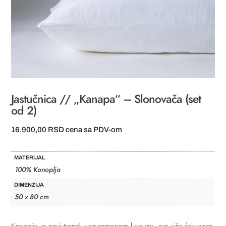
Jastučnica // „Kanapa“ – Slonovača (set
od 2)
16.900,00
RSD
cena sa PDV-om
MATERIJAL
100% Konoplja
DIMENZIJA
50 x 80 cm