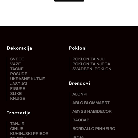
Dekoracija
Pokloni
SVEĆE
POKLON ZA NJU
VAZE
POKLON ZA NJEGA
TACNE
SVADBENI POKLON
POSUDE
UKRASNE KUTIJE
Brendovi
JASTUCI
FIGURE
SLIKE
ALONPI
KNJIGE
ABLO BLOMMAERT
Trpezarija
ABYSS HABIDECOR
BAOBAB
TANJIRI
ČINIJE
BORDALLO PINHEIRO
KUHINJSKI PRIBOR
BOSA