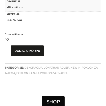
DIMENZIJE
40 x 30 cm
MATERIJAL
100 % Lan
1 na zalihama
DODAJ U KORPU
Jastuk
//
Elephant
KATEGORIJE:
DEKORACIJA
,
JONATHAN ADLER
,
NEW IN
,
POKLON ZA
količina
NJEGA
,
POKLON ZA NJU
,
POKLON ZA SVADBU
SHOP