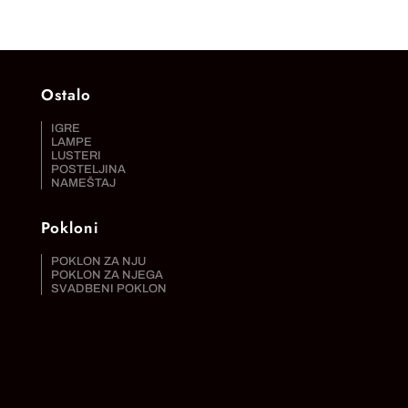
Ostalo
IGRE
LAMPE
LUSTERI
POSTELJINA
NAMEŠTAJ
Pokloni
POKLON ZA NJU
POKLON ZA NJEGA
SVADBENI POKLON