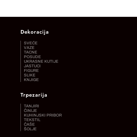
Dekoracija
SVEĆE
VAZE
TACNE
POSUDE
UKRASNE KUTIJE
JASTUCI
FIGURE
SLIKE
KNJIGE
Trpezarija
TANJIRI
ČINIJE
KUHINJSKI PRIBOR
TEKSTIL
ČAŠE
ŠOLJE