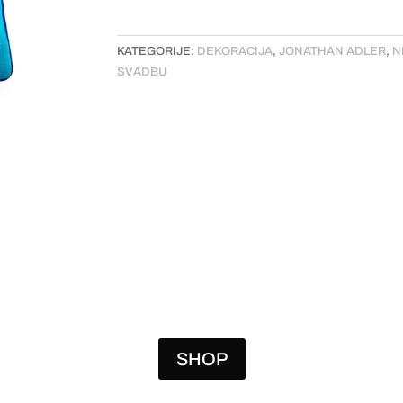
KATEGORIJE:
DEKORACIJA
,
JONATHAN ADLER
,
N
SVADBU
SHOP