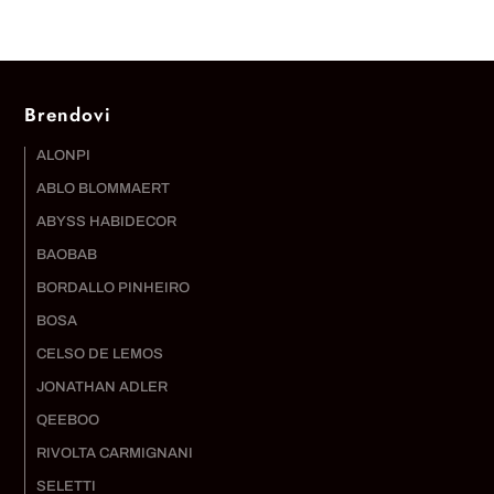
Brendovi
ALONPI
ABLO BLOMMAERT
ABYSS HABIDECOR
BAOBAB
BORDALLO PINHEIRO
BOSA
CELSO DE LEMOS
JONATHAN ADLER
QEEBOO
RIVOLTA CARMIGNANI
SELETTI