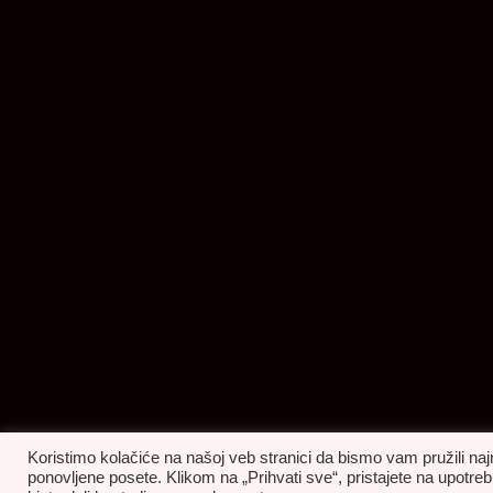
Koristimo kolačiće na našoj veb stranici da bismo vam pružili naj
ponovljene posete. Klikom na „Prihvati sve“, pristajete na upot