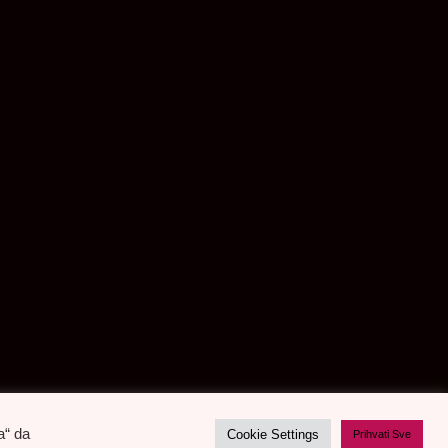
a“ da
Cookie Settings
Prihvati Sve