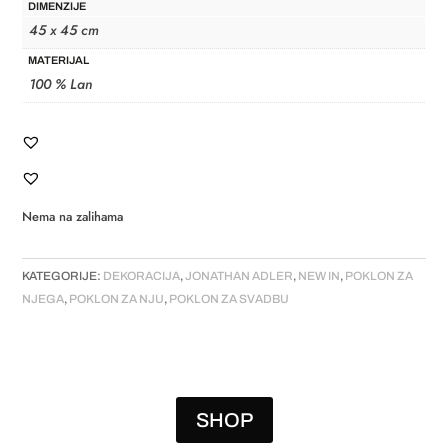
DIMENZIJE
45 x 45 cm
MATERIJAL
100 % Lan
Nema na zalihama
KATEGORIJE:
DEKORACIJA
,
JONATHAN ADLER
,
NEW IN
,
POKLON ZA
NJEGA
,
POKLON ZA NJU
,
POKLON ZA SVADBU
SHOP