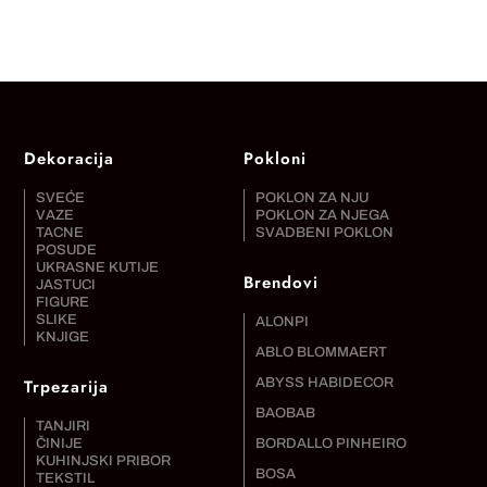
Dekoracija
Pokloni
SVEĆE
POKLON ZA NJU
VAZE
POKLON ZA NJEGA
TACNE
SVADBENI POKLON
POSUDE
UKRASNE KUTIJE
Brendovi
JASTUCI
FIGURE
SLIKE
ALONPI
KNJIGE
ABLO BLOMMAERT
Trpezarija
ABYSS HABIDECOR
BAOBAB
TANJIRI
ČINIJE
BORDALLO PINHEIRO
KUHINJSKI PRIBOR
BOSA
TEKSTIL