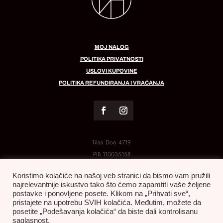
MOJ NALOG
POLITIKA PRIVATNOSTI
USLOVI KUPOVINE
POLITIKA REFUNDIRANJA I VRAĆANJA
Tilaa Doo 4719
PIB
110035158
MB:
21288454
Koristimo kolačiće na našoj veb stranici da bismo vam pružili
najrelevantnije iskustvo tako što ćemo zapamtiti vaše željene
postavke i ponovljene posete. Klikom na „Prihvati sve“,
pristajete na upotrebu SVIH kolačića. Međutim, možete da
posetite „Podešavanja kolačića“ da biste dali kontrolisanu
saglasnost.