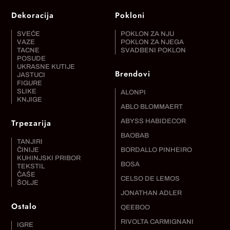
Dekoracija
Pokloni
SVEĆE
POKLON ZA NJU
VAZE
POKLON ZA NJEGA
TACNE
SVADBENI POKLON
POSUDE
UKRASNE KUTIJE
Brendovi
JASTUCI
FIGURE
SLIKE
ALONPI
KNJIGE
ABLO BLOMMAERT
Trpezarija
ABYSS HABIDECOR
BAOBAB
TANJIRI
ČINIJE
BORDALLO PINHEIRO
KUHINJSKI PRIBOR
BOSA
TEKSTIL
ČAŠE
CELSO DE LEMOS
ŠOLJE
JONATHAN ADLER
Ostalo
QEEBOO
RIVOLTA CARMIGNANI
IGRE