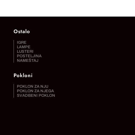
Ostalo
IGRE
LAMPE
LUSTERI
POSTELJINA
NAMEŠTAJ
Pokloni
POKLON ZA NJU
POKLON ZA NJEGA
SVADBENI POKLON