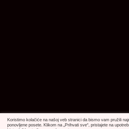
Koristimo kolačiće na našoj veb stranici da bismo vam pružili naj
ponovljene posete. Klikom na „Prihvati sve“, pristajete na upot