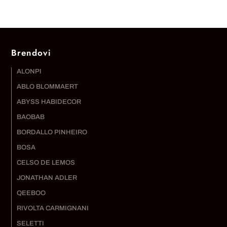
Brendovi
ALONPI
ABLO BLOMMAERT
ABYSS HABIDECOR
BAOBAB
BORDALLO PINHEIRO
BOSA
CELSO DE LEMOS
JONATHAN ADLER
QEEBOO
RIVOLTA CARMIGNANI
SELETTI