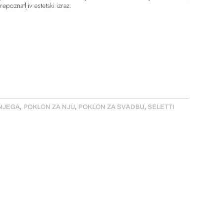
epoznatljiv estetski izraz.
NJEGA
,
POKLON ZA NJU
,
POKLON ZA SVADBU
,
SELETTI