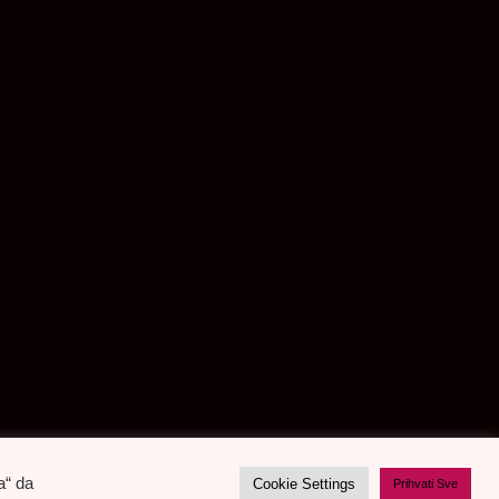
a“ da
Cookie Settings
Prihvati Sve