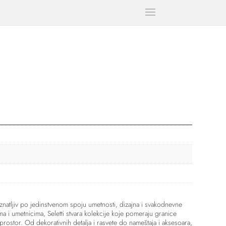
natljiv po jedinstvenom spoju umetnosti, dizajna i svakodnevne
a i umetnicima, Seletti stvara kolekcije koje pomeraju granice
 prostor. Od dekorativnih detalja i rasvete do nameštaja i aksesoara,