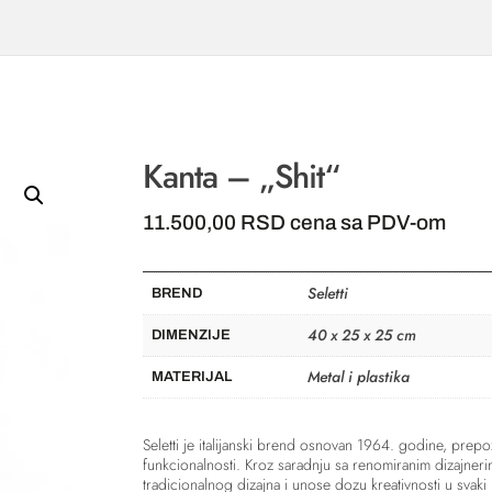
Kanta – „Shit“
11.500,00
RSD
cena sa PDV-om
Seletti
BREND
40 x 25 x 25 cm
DIMENZIJE
Metal i plastika
MATERIJAL
Seletti
je italijanski brend osnovan 1964. godine, prepoz
funkcionalnosti. Kroz saradnju sa renomiranim dizajnerim
tradicionalnog dizajna i unose dozu kreativnosti u svaki