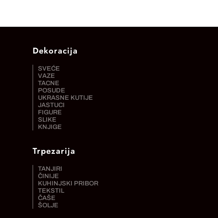
Dekoracija
SVEĆE
VAZE
TACNE
POSUDE
UKRASNE KUTIJE
JASTUCI
FIGURE
SLIKE
KNJIGE
Trpezarija
TANJIRI
ČINIJE
KUHINJSKI PRIBOR
TEKSTIL
ČAŠE
ŠOLJE