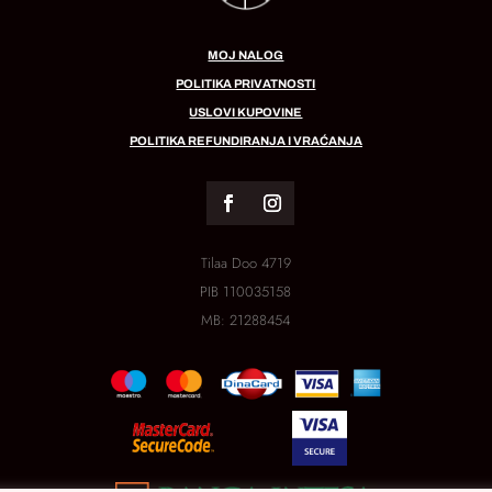
MOJ NALOG
POLITIKA PRIVATNOSTI
USLOVI KUPOVINE
POLITIKA REFUNDIRANJA I VRAĆANJA
Tilaa Doo 4719
PIB
110035158
MB:
21288454