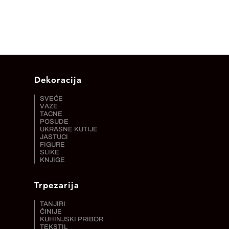
Dekoracija
SVEĆE
VAZE
TACNE
POSUDE
UKRASNE KUTIJE
JASTUCI
FIGURE
SLIKE
KNJIGE
Trpezarija
TANJIRI
ČINIJE
KUHINJSKI PRIBOR
TEKSTIL