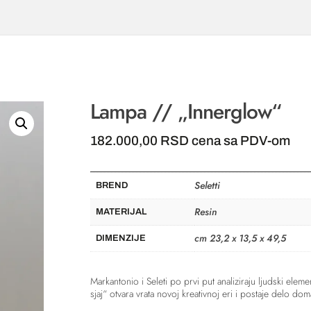
Lampa // „Innerglow“
182.000,00
RSD
cena sa PDV-om
Seletti
BREND
Resin
MATERIJAL
cm 23,2 x 13,5 x 49,5
DIMENZIJE
Markantonio i Seleti po prvi put analiziraju ljudski elem
sjaj“ otvara vrata novoj kreativnoj eri i postaje delo dom