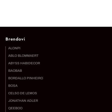
Brendovi
ALONPI
ABLO BLOMMAERT
ABYSS HABIDECOR
BAOBAB
BORDALLO PINHEIRO
BOSA
CELSO DE LEMOS
JONATHAN ADLER
QEEBOO