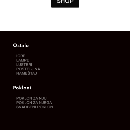
SHOP
Ostalo
IGRE
LAMPE
LUSTERI
POSTELJINA
NAMEŠTAJ
Pokloni
POKLON ZA NJU
POKLON ZA NJEGA
SVADBENI POKLON