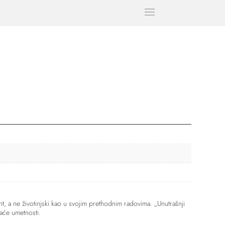
ent, a ne životinjski kao u svojim prethodnim radovima. „Unutrašnji
aće umetnosti.