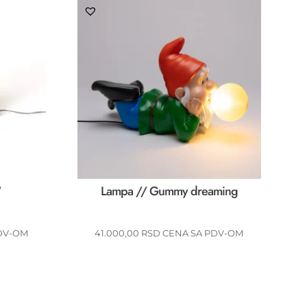
“
Lampa // Gummy dreaming
DV-OM
41.000,00
RSD
CENA SA PDV-OM