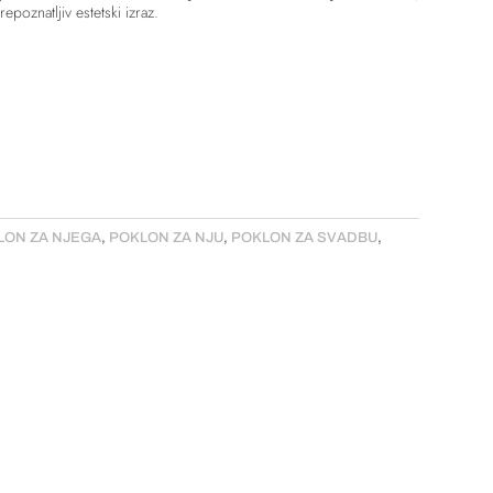
epoznatljiv estetski izraz.
LON ZA NJEGA
,
POKLON ZA NJU
,
POKLON ZA SVADBU
,