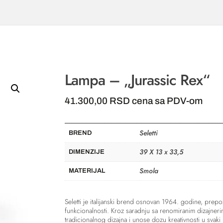
Lampa – „Jurassic Rex“
41.300,00
RSD
cena sa PDV-om
Seletti
BREND
39 X 13 x 33,5
DIMENZIJE
Smola
MATERIJAL
Seletti
je italijanski brend osnovan 1964. godine, prepoz
funkcionalnosti. Kroz saradnju sa renomiranim dizajnerim
tradicionalnog dizajna i unose dozu kreativnosti u svaki