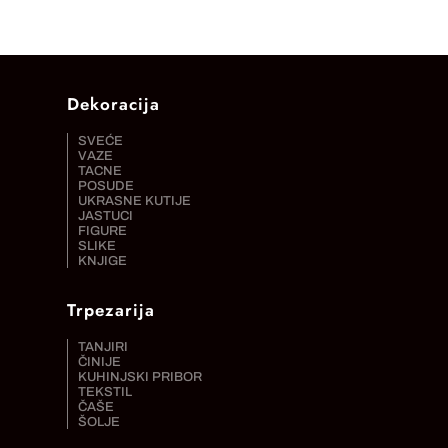
Dekoracija
SVEĆE
VAZE
TACNE
POSUDE
UKRASNE KUTIJE
JASTUCI
FIGURE
SLIKE
KNJIGE
Trpezarija
TANJIRI
ČINIJE
KUHINJSKI PRIBOR
TEKSTIL
ČAŠE
ŠOLJE