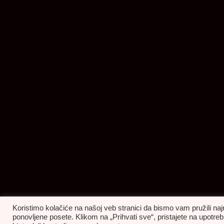
Koristimo kolačiće na našoj veb stranici da bismo vam pružili naj
ponovljene posete. Klikom na „Prihvati sve“, pristajete na upot