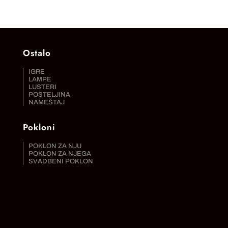
Ostalo
IGRE
LAMPE
LUSTERI
POSTELJINA
NAMEŠTAJ
Pokloni
POKLON ZA NJU
POKLON ZA NJEGA
SVADBENI POKLON