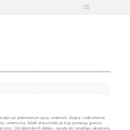
natljiv po jedinstvenom spoju umetnosti, dizajna i svakodnevne
a i umetnicima, Seletti stvara kolekcije koje pomeraju granice
 prostor. Od dekorativnih detalja i rasvete do nameštaja i aksesoara,