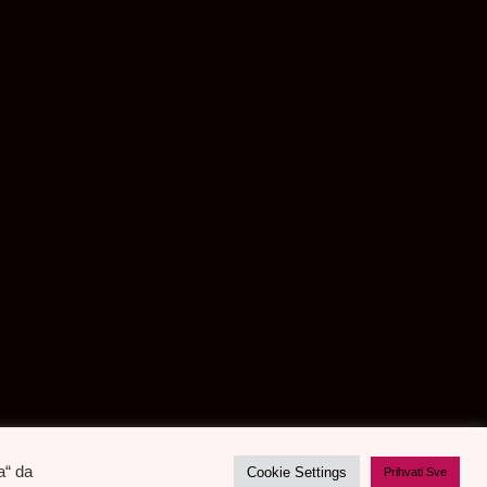
a“ da
Cookie Settings
Prihvati Sve