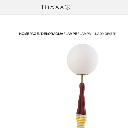
HOMEPAGE
/
DEKORACIJA
/
LAMPE
/ LAMPA – „LADY DIVER“