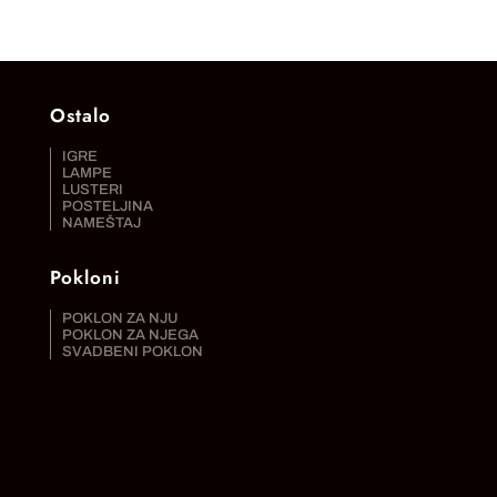
Ostalo
IGRE
LAMPE
LUSTERI
POSTELJINA
NAMEŠTAJ
Pokloni
POKLON ZA NJU
POKLON ZA NJEGA
SVADBENI POKLON