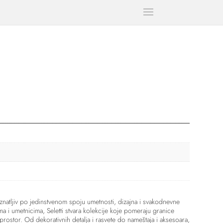
natljiv po jedinstvenom spoju umetnosti, dizajna i svakodnevne
a i umetnicima, Seletti stvara kolekcije koje pomeraju granice
 prostor. Od dekorativnih detalja i rasvete do nameštaja i aksesoara,