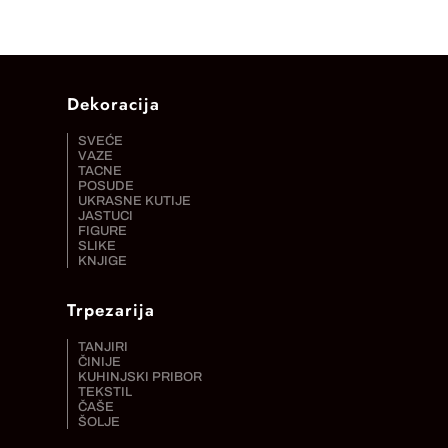
Dekoracija
SVEĆE
VAZE
TACNE
POSUDE
UKRASNE KUTIJE
JASTUCI
FIGURE
SLIKE
KNJIGE
Trpezarija
TANJIRI
ČINIJE
KUHINJSKI PRIBOR
TEKSTIL
ČAŠE
ŠOLJE