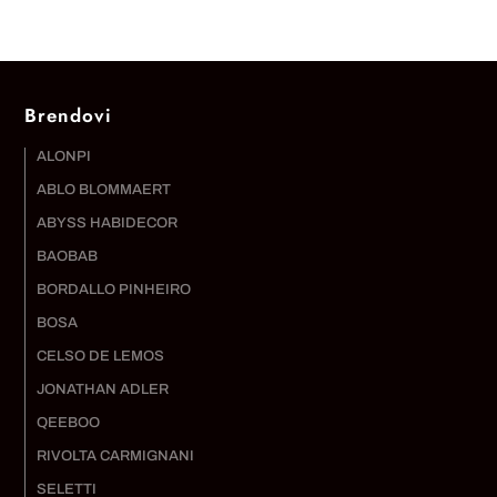
Brendovi
ALONPI
ABLO BLOMMAERT
ABYSS HABIDECOR
BAOBAB
BORDALLO PINHEIRO
BOSA
CELSO DE LEMOS
JONATHAN ADLER
QEEBOO
RIVOLTA CARMIGNANI
SELETTI