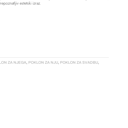
epoznatljiv estetski izraz.
LON ZA NJEGA
,
POKLON ZA NJU
,
POKLON ZA SVADBU
,