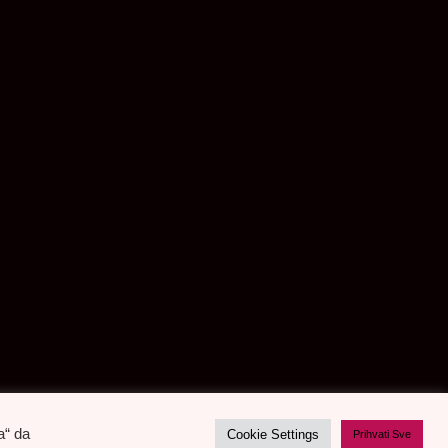
a“ da
Cookie Settings
Prihvati Sve