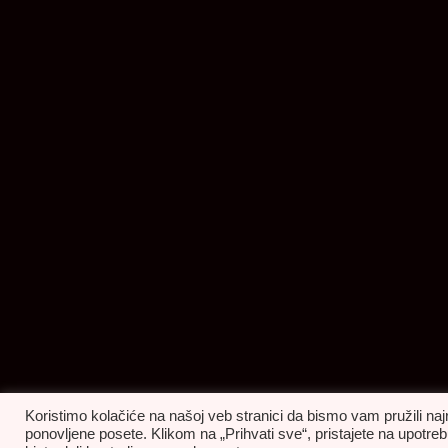
Koristimo kolačiće na našoj veb stranici da bismo vam pružili naj
ponovljene posete. Klikom na „Prihvati sve“, pristajete na upot