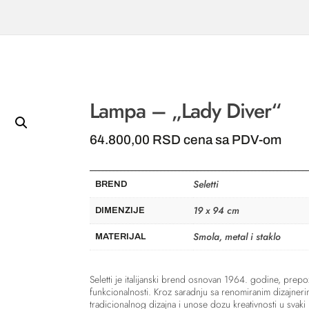
Lampa – „Lady Diver“
64.800,00
RSD
cena sa PDV-om
Seletti
BREND
19 x 94 cm
DIMENZIJE
Smola, metal i staklo
MATERIJAL
Seletti
je italijanski brend osnovan 1964. godine, prepoz
funkcionalnosti. Kroz saradnju sa renomiranim dizajnerim
tradicionalnog dizajna i unose dozu kreativnosti u svaki