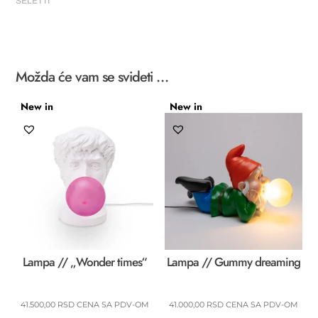
SELETTI
količina
Možda će vam se svideti …
New in
New in
Lampa // „Wonder times“
Lampa // Gummy dreaming
41.500,00
RSD
CENA SA PDV-OM
41.000,00
RSD
CENA SA PDV-OM