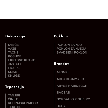
Dekoracija
Pokloni
SVEĆE
POKLON ZA NJU
VAZE
POKLON ZA NJEGA
TACNE
SVADBENI POKLON
POSUDE
UKRASNE KUTIJE
Brendovi
JASTUCI
FIGURE
SLIKE
ALONPI
KNJIGE
ABLO BLOMMAERT
Trpezarija
ABYSS HABIDECOR
BAOBAB
TANJIRI
ČINIJE
BORDALLO PINHEIRO
KUHINJSKI PRIBOR
BOSA
TEKSTIL