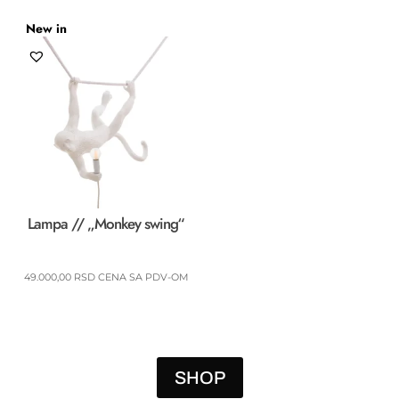
New in
Lampa // „Monkey swing“
49.000,00
RSD
CENA SA PDV-OM
SHOP