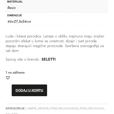
MATERIJAL
Resin
DIMENZIJE
46×27,5x54cm
Luda i lukava porodica. Lampe u obliku majmuna imaju snažan
pozorišni efekat u kome se umetnost, dizajn i svet prirode
stapaju stvarajući magične proizvode. Savršena scenografija za
vaš dom.
Saznaj više o brendu:
SELETTI
1 na zalihama
DODAJ U KORPU
Lampa
//
"Monkey
KATEGORIJE:
LAMPE
,
NEW IN
,
POKLON ZA NJEGA
,
POKLON ZA NJU
,
standing"