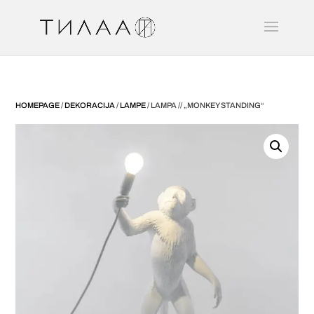
HOMEPAGE
/
DEKORACIJA
/
LAMPE
/ LAMPA // „MONKEY STANDING“