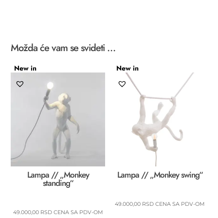
Možda će vam se svideti …
New in
New in
Lampa // „Monkey
Lampa // „Monkey swing“
standing“
49.000,00
RSD
CENA SA PDV-OM
49.000,00
RSD
CENA SA PDV-OM