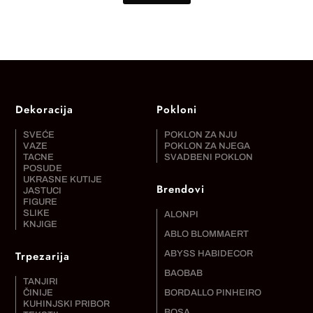
Dekoracija
Pokloni
SVEĆE
POKLON ZA NJU
VAZE
POKLON ZA NJEGA
TACNE
SVADBENI POKLON
POSUDE
UKRASNE KUTIJE
Brendovi
JASTUCI
FIGURE
SLIKE
ALONPI
KNJIGE
ABLO BLOMMAERT
Trpezarija
ABYSS HABIDECOR
BAOBAB
TANJIRI
ČINIJE
BORDALLO PINHEIRO
KUHINJSKI PRIBOR
BOSA