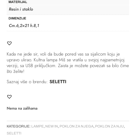
MATERIJAL
Resin i staklo
DIMENZIJE
Cm.6,2×21 h.8,1
Kada ne jede sir, voli da bude pored vas sa sijalicom koju je
upravo ukrao. Kultna lampa Miš se vratila u svojoj najpametnijoj
verziji, sa USB priključkom. Zaista je možete povezati sa bilo čime
što želite!
Saznaj više o brendu:
SELETTI
Nema na zalihama
KATEGORIJE:
LAMPE
,
NEW IN
,
POKLON ZA NJEGA
,
POKLON ZA NJU
,
SELETTI