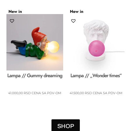
New in
New in
Lampa // Gummy dreaming
Lampa // „Wonder times“
41.000,00
RSD
CENA SA PDV-OM
41.500,00
RSD
CENA SA PDV-OM
SHOP