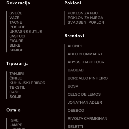
Dekoracija
Pokloni
SVEĆE
POKLON ZA NJU
VAZE
POKLON ZA NJEGA
TACNE
SVADBENI POKLON
POSUDE
UKRASNE KUTIJE
Brendovi
JASTUCI
FIGURE
SLIKE
ALONPI
KNJIGE
ABLO BLOMMAERT
Trpezarija
ABYSS HABIDECOR
BAOBAB
TANJIRI
ČINIJE
BORDALLO PINHEIRO
KUHINJSKI PRIBOR
BOSA
TEKSTIL
ČAŠE
CELSO DE LEMOS
ŠOLJE
JONATHAN ADLER
Ostalo
QEEBOO
RIVOLTA CARMIGNANI
IGRE
LAMPE
SELETTI