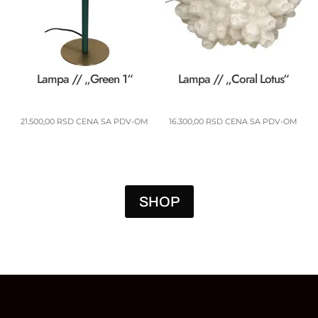
Lampa // „Green 1“
Lampa // „Coral Lotus“
21.500,00
RSD
CENA SA PDV-OM
16.300,00
RSD
CENA SA PDV-OM
SHOP