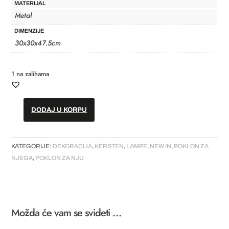
MATERIJAL
Metal
DIMENZIJE
30x30x47.5cm
1 na zalihama
DODAJ U KORPU
Lampa
//
"Mustard"
KATEGORIJE:
DEKORACIJA
,
KERSTEN
,
LAMPE
,
NEW IN
,
POKLON ZA
količina
NJEGA
,
POKLON ZA NJU
Možda će vam se svideti …