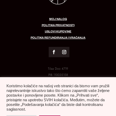
MOJ NALOG
POLITIKA PRIVATNOSTI
USLOVI KUPOVINE
POLITIKA REFUNDIRANJA I VRAĆANJA
Tilaa Doo 4719
PIB
110035158
MB:
21288454
Koristimo kolačiće na našoj veb stranici da bismo vam pružili
najrelevantnije iskustvo tako što ćemo zapamtiti vaše željene
postavke i ponovljene posete. Klikom na „Prihvati sve“,
pristajete na upotrebu SVIH kolačića. Međutim, možete da
posetite „Podešavanja kolačića“ da biste dali kontrolisanu
saglasnost.