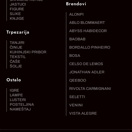
Brendovi
JASTUCI
FIGURE
SLIKE
ALONPI
KNJIGE
ABLO BLOMMAERT
Trpezarija
ABYSS HABIDECOR
BAOBAB
TANJIRI
ČINIJE
BORDALLO PINHEIRO
KUHINJSKI PRIBOR
BOSA
TEKSTIL
ČAŠE
CELSO DE LEMOS
ŠOLJE
JONATHAN ADLER
Ostalo
QEEBOO
RIVOLTA CARMIGNANI
IGRE
LAMPE
SELETTI
LUSTERI
POSTELJINA
VENINI
NAMEŠTAJ
VISTA ALEGRE