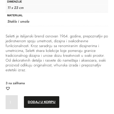
DIMENZIJE
11 x 23 cm
MATERIJAL
Staklo i smola
Seletti
je italijanski brend osnovan 1964. godine, prepoznatljiv po
jedinstvenom spoju umetnosti, dizajna i svakodnevne
funkcionalnosti. Kroz saradnju sa renomiranim dizajnerima i
umetnicima, Seletti stvara kolekcije koje pomeraju granice
tradicionalnog dizajna i unose dozu kreativnosti u svaki prostor.
Od dekorativnih detalja i rasvete do nameštaja i aksesoara, svaki
proizvod odlikuju originalnost, vrhunska izrada i prepoznatljiv
estetski izraz.
3 na zalihama
Lampa
DODAJ U KORPU
-
"My