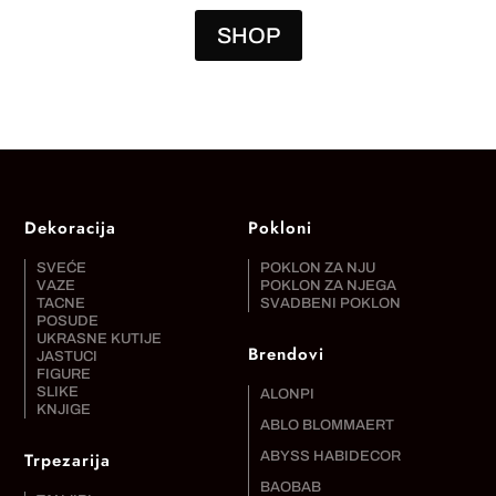
SHOP
Dekoracija
Pokloni
SVEĆE
POKLON ZA NJU
VAZE
POKLON ZA NJEGA
TACNE
SVADBENI POKLON
POSUDE
UKRASNE KUTIJE
Brendovi
JASTUCI
FIGURE
SLIKE
ALONPI
KNJIGE
ABLO BLOMMAERT
Trpezarija
ABYSS HABIDECOR
BAOBAB