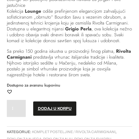
jastučnice
Kolekcija
Lounge
odiše prefinjenom elegancijom zahvaljujući
sofisticiranom „obrnuto“ Bourdon šavu s vezenim obrubom, a
jedinstvenoj tehnici krojenja koju je osmislila Rivolta Carmignani.
Dostupna u elegantnoj nijansi
Grigio Perla
, ova kolekcija nežno
i udobno obavija svaki dnevni boravak ili spavaću sobu. Svaki
komad iz kolekcije donosi savršen spoj luksuza i udobnosti.
Sa preko 150 godina iskustva u proizvodnji finog platna,
Rivolta
Carmignani
predstavlja vrhunac italijanske tradicije i kvaliteta.
Njihovo istorijsko sedište u Mačeriju, nedaleko od Milana,
postalo je simbol vrhunske proizvodnje koja je osvojila
najprestižnije hotele i restorane širom sveta.
Dostupno za avansnu kupovinu
Posteljina
DODAJ U KORPU
//
"Lounge"
-
Siva
KATEGORIJE:
KOMPLET POSTELJINE / RIVOLTA CARMIGNANI
,
(set