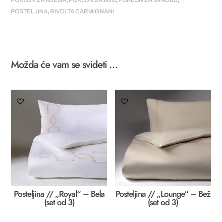
POKLON ZA NJEGA
,
POKLON ZA NJU
,
POKLON ZA SVADBU
,
od
POSTELJINA
,
RIVOLTA CARMIGNANI
3)
količina
Možda će vam se svideti …
Posteljina // „Royal“ – Bela
Posteljina // „Lounge“ – Bež
(set od 3)
(set od 3)