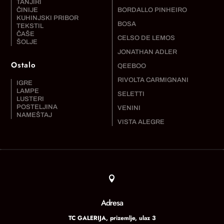
TANJIRI
ČINIJE
BORDALLO PINHEIRO
KUHINJSKI PRIBOR
BOSA
TEKSTIL
ČAŠE
CELSO DE LEMOS
ŠOLJE
JONATHAN ADLER
Ostalo
QEEBOO
RIVOLTA CARMIGNANI
IGRE
LAMPE
SELETTI
LUSTERI
POSTELJINA
VENINI
NAMEŠTAJ
VISTA ALEGRE

Adresa
TC GALERIJA, prizemlje, ulaz 3