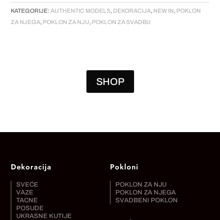
KATEGORIJE:
AUTHENTIC MODELS
,
DEKORACIJA
,
NEW IN
,
POKLON
ZA NJEGA
,
POKLON ZA NJU
,
POKLON ZA SVADBU
SHOP
Dekoracija
Pokloni
SVEĆE
POKLON ZA NJU
VAZE
POKLON ZA NJEGA
TACNE
SVADBENI POKLON
POSUDE
UKRASNE KUTIJE