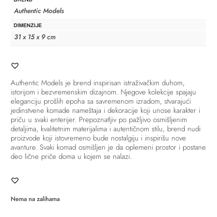
Authentic Models
DIMENZIJE
31 x 15 x 9 cm
Authentic Models je brend inspirisan istraživačkim duhom,
istorijom i bezvremenskim dizajnom. Njegove kolekcije spajaju
eleganciju prošlih epoha sa savremenom izradom, stvarajući
jedinstvene komade nameštaja i dekoracije koji unose karakter i
priču u svaki enterijer. Prepoznatljiv po pažljivo osmišljenim
detaljima, kvalitetnim materijalima i autentičnom stilu, brend nudi
proizvode koji istovremeno bude nostalgiju i inspirišu nove
avanture. Svaki komad osmišljen je da oplemeni prostor i postane
deo lične priče doma u kojem se nalazi.
Nema na zalihama