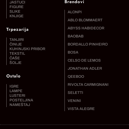
Brendovi
JASTUCI
FIGURE
SLIKE
ALONPI
KNJIGE
ABLO BLOMMAERT
Trpezarija
ABYSS HABIDECOR
BAOBAB
TANJIRI
ČINIJE
BORDALLO PINHEIRO
KUHINJSKI PRIBOR
BOSA
TEKSTIL
ČAŠE
CELSO DE LEMOS
ŠOLJE
JONATHAN ADLER
Ostalo
QEEBOO
RIVOLTA CARMIGNANI
IGRE
LAMPE
SELETTI
LUSTERI
POSTELJINA
VENINI
NAMEŠTAJ
VISTA ALEGRE