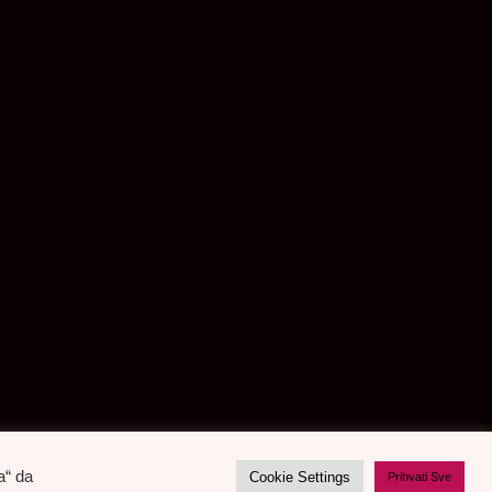
a“ da
Cookie Settings
Prihvati Sve