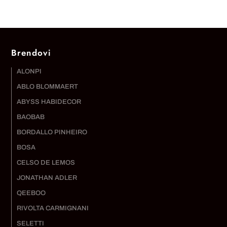
Brendovi
ALONPI
ABLO BLOMMAERT
ABYSS HABIDECOR
BAOBAB
BORDALLO PINHEIRO
BOSA
CELSO DE LEMOS
JONATHAN ADLER
QEEBOO
RIVOLTA CARMIGNANI
SELETTI