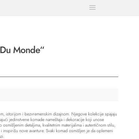
r Du Monde“
om, istorijom i bezvremenskim dizajnom. Njegove kolekcije spajaju
jući jedinstvene komade nameštaja i dekoracije koji unose
vo osmišljenim detaljima, kvalitetnim materijalima i autentičnom stilu,
i inspirišu nove avanture. Svaki komad osmišljen je da oplemeni
zi.