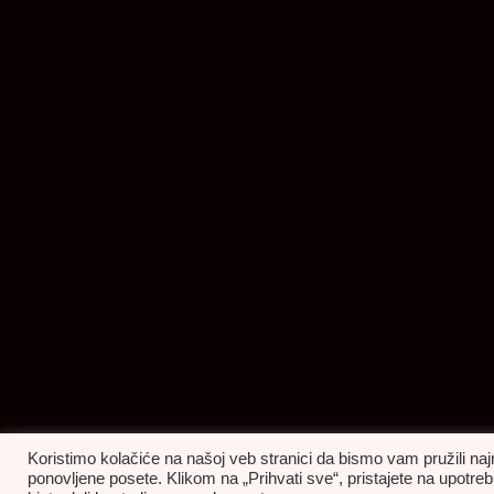
Koristimo kolačiće na našoj veb stranici da bismo vam pružili naj
ponovljene posete. Klikom na „Prihvati sve“, pristajete na upot