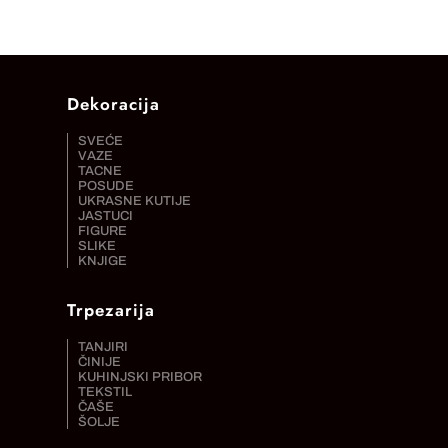
Dekoracija
SVEĆE
VAZE
TACNE
POSUDE
UKRASNE KUTIJE
JASTUCI
FIGURE
SLIKE
KNJIGE
Trpezarija
TANJIRI
ČINIJE
KUHINJSKI PRIBOR
TEKSTIL
ČAŠE
ŠOLJE