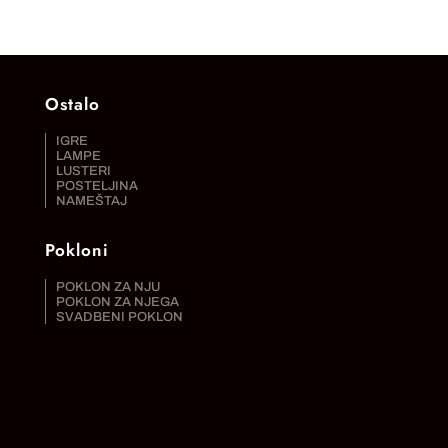
Ostalo
IGRE
LAMPE
LUSTERI
POSTELJINA
NAMEŠTAJ
Pokloni
POKLON ZA NJU
POKLON ZA NJEGA
SVADBENI POKLON