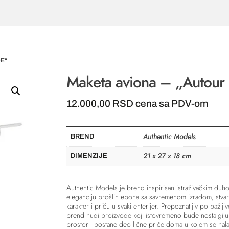
DE“
Maketa aviona – „Autou
12.000,00
RSD
cena sa PDV-om
Authentic Models
BREND
21 x 27 x 18 cm
DIMENZIJE
Authentic Models je brend inspirisan istraživačkim duh
eleganciju prošlih epoha sa savremenom izradom, stvara
karakter i priču u svaki enterijer. Prepoznatljiv po pažlji
brend nudi proizvode koji istovremeno bude nostalgiju 
prostor i postane deo lične priče doma u kojem se nala