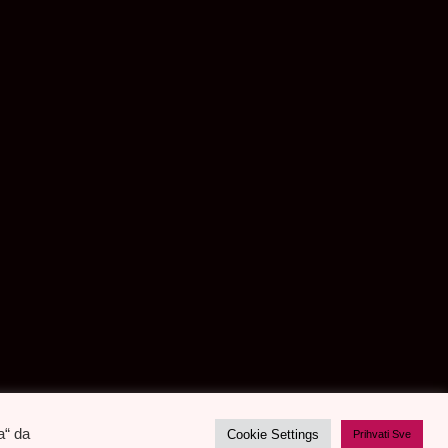
a“ da
Cookie Settings
Prihvati Sve