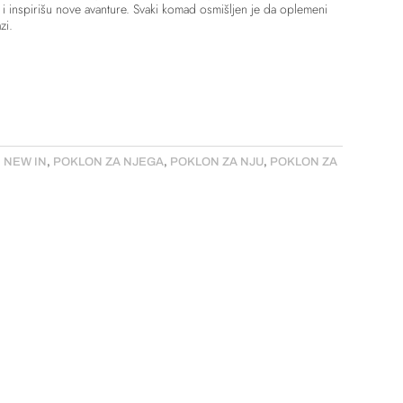
i inspirišu nove avanture. Svaki komad osmišljen je da oplemeni
zi.
,
NEW IN
,
POKLON ZA NJEGA
,
POKLON ZA NJU
,
POKLON ZA