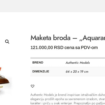
Maketa broda – „Aquar
121.000,00
RSD
cena sa PDV-om
Authentic Models
BREND
64 x 20 x 19 cm
DIMENZIJE
Authentic Models je brend inspirisan istraživačkim duh
eleganciju prošlih epoha sa savremenom izradom, stvara
karakter i priču u svaki enterijer. Prepoznatljiv po pažlji