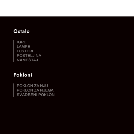
Ostalo
IGRE
LAMPE
LUSTERI
POSTELJINA
NAMEŠTAJ
Pokloni
POKLON ZA NJU
POKLON ZA NJEGA
SVADBENI POKLON