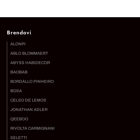
Brendovi
ALONPI
ABLO BLOMMAERT
ABYSS HABIDECOR
BAOBAB
BORDALLO PINHEIRO
BOSA
CELSO DE LEMOS
JONATHAN ADLER
QEEBOO
RIVOLTA CARMIGNANI
SELETTI