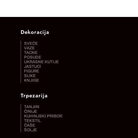
Dekoracija
SVEĆE
VAZE
TACNE
POSUDE
UKRASNE KUTIJE
JASTUCI
FIGURE
SLIKE
KNJIGE
Trpezarija
TANJIRI
ČINIJE
KUHINJSKI PRIBOR
TEKSTIL
ČAŠE
ŠOLJE