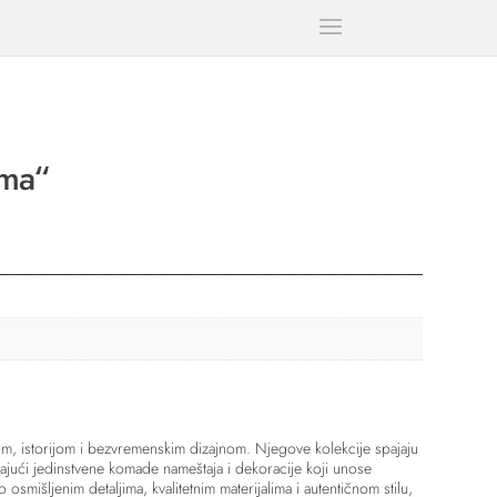
ama“
om, istorijom i bezvremenskim dizajnom. Njegove kolekcije spajaju
jući jedinstvene komade nameštaja i dekoracije koji unose
vo osmišljenim detaljima, kvalitetnim materijalima i autentičnom stilu,