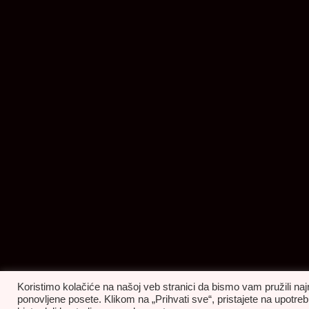
Koristimo kolačiće na našoj veb stranici da bismo vam pružili naj
ponovljene posete. Klikom na „Prihvati sve“, pristajete na upot