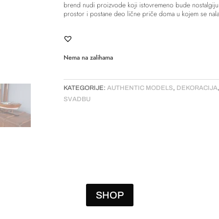
brend nudi proizvode koji istovremeno bude nostalgiju 
prostor i postane deo lične priče doma u kojem se nala
Nema na zalihama
KATEGORIJE:
AUTHENTIC MODELS
,
DEKORACIJA
SVADBU
SHOP