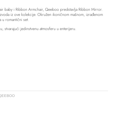
air baby i Ribbon Armchair, Qeeboo predstavlja Ribbon Mirror.
roizvoda iz ove kolekcije. Okružen ikoničnom mašnom, izrađenom
 u romantični set.
 stvarajući jedinstvenu atmosferu u enterijeru.
QEEBOO