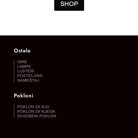
SHOP
Ostalo
IGRE
LAMPE
LUSTERI
POSTELJINA
NAMEŠTAJ
Pokloni
POKLON ZA NJU
POKLON ZA NJEGA
SVADBENI POKLON