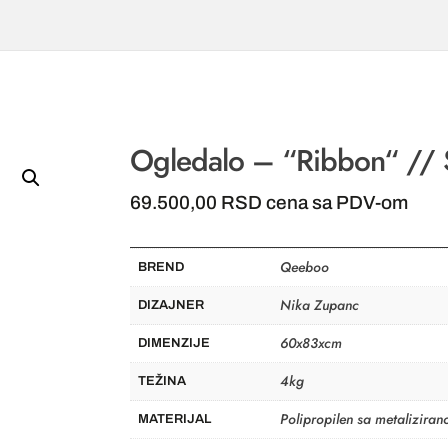
Ogledalo – “Ribbon“ // S
69.500,00
RSD
cena sa PDV-om
Qeeboo
BREND
Nika Zupanc
DIZAJNER
60x83xcm
DIMENZIJE
4kg
TEŽINA
Polipropilen sa metalizir
MATERIJAL