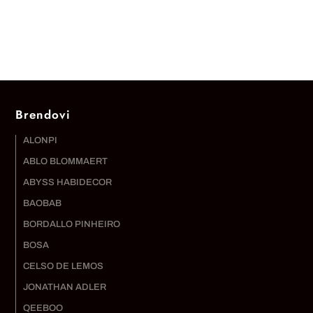
Brendovi
ALONPI
ABLO BLOMMAERT
ABYSS HABIDECOR
BAOBAB
BORDALLO PINHEIRO
BOSA
CELSO DE LEMOS
JONATHAN ADLER
QEEBOO