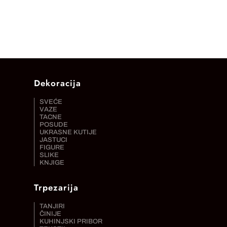
Dekoracija
SVEĆE
VAZE
TACNE
POSUDE
UKRASNE KUTIJE
JASTUCI
FIGURE
SLIKE
KNJIGE
Trpezarija
TANJIRI
ČINIJE
KUHINJSKI PRIBOR