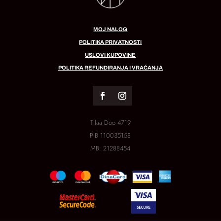
MOJ NALOG
POLITIKA PRIVATNOSTI
USLOVI KUPOVINE
POLITIKA REFUNDIRANJA I VRAĆANJA
Tilaa Doo 4719
PIB
110035158
MB:
21288454