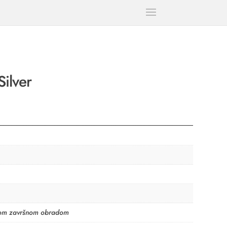
ilver
anom završnom obradom