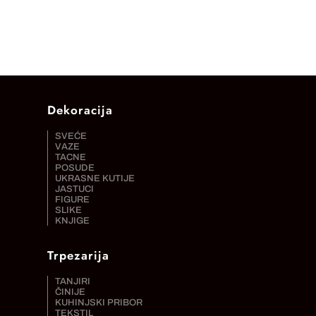
Dekoracija
SVEĆE
VAZE
TACNE
POSUDE
UKRASNE KUTIJE
JASTUCI
FIGURE
SLIKE
KNJIGE
Trpezarija
TANJIRI
ČINIJE
KUHINJSKI PRIBOR
TEKSTIL