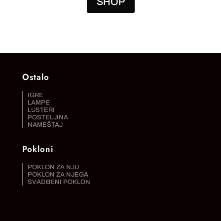
SHOP
Ostalo
IGRE
LAMPE
LUSTERI
POSTELJINA
NAMEŠTAJ
Pokloni
POKLON ZA NJU
POKLON ZA NJEGA
SVADBENI POKLON