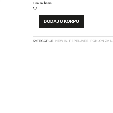
1 na zalihama
DODAJ U KORPU
Pepeljara
//
"Holy
KATEGORIJE:
NEW IN
,
PEPELJARE
,
POKLON ZA N
smokes
blow"
količina