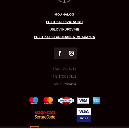
MOJ NALOG
POLITIKA PRIVATNOSTI
USLOVI KUPOVINE
POLITIKA REFUNDIRANJA I VRAĆANJA
Tilaa Doo 4719
PIB
110035158
MB:
21288454