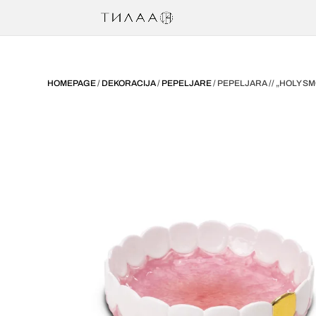
HOMEPAGE
/
DEKORACIJA
/
PEPELJARE
/ PEPELJARA // „HOLY 