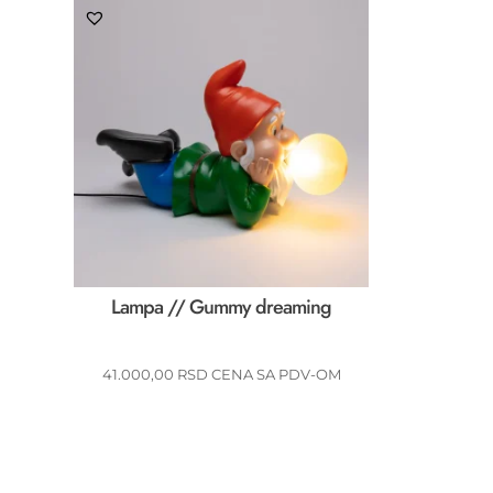
Lampa // Gummy dreaming
41.000,00
RSD
CENA SA PDV-OM