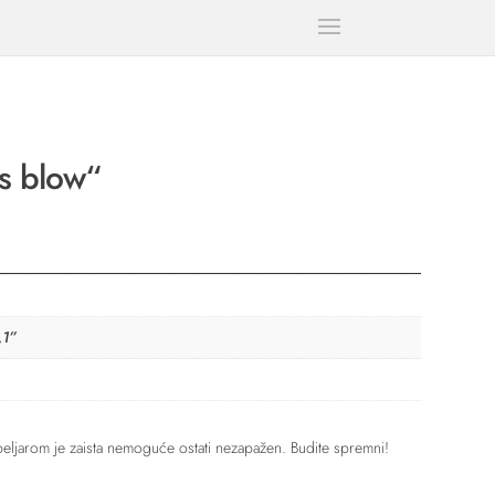
s blow“
,1”
eljarom je zaista nemoguće ostati nezapažen. Budite spremni!