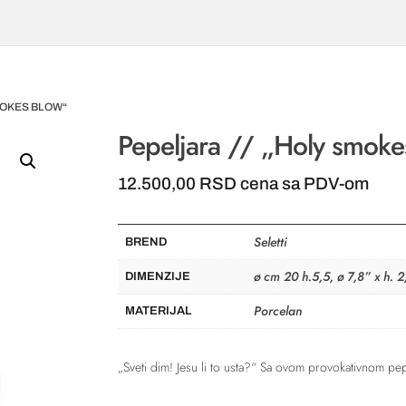
SMOKES BLOW“
Pepeljara // „Holy smoke
12.500,00
RSD
cena sa PDV-om
Seletti
BREND
ø cm 20 h.5,5, ø 7,8” x h. 2
DIMENZIJE
Porcelan
MATERIJAL
„Sveti dim! Jesu li to usta?“ Sa ovom provokativnom pep