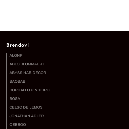
Brendovi
ALONPI
ABLO BLOMMAERT
ABYSS HABIDECOR
BAOBAB
BORDALLO PINHEIRO
BOSA
CELSO DE LEMOS
JONATHAN ADLER
QEEBOO