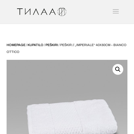
HOMEPAGE
/
KUPATILO
/
PEŠKIRI
/ PEŠKIR // „IMPERIALE“ 40X60CM – BIANCO
OTTICO