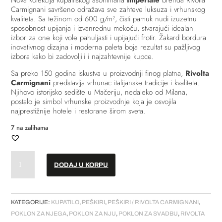
Nova kolekcija kupatilskog asortimana
Imperiale
brenda Rivolta
Carmignani savršeno odražava sve zahteve luksuza i vrhunskog
kvaliteta. Sa težinom od 600 g/m², čisti pamuk nudi izuzetnu
sposobnost upijanja i izvanrednu mekoću, stvarajući idealan
izbor za one koji vole pahuljasti i upijajući frotir. Žakard bordura
inovativnog dizajna i moderna paleta boja rezultat su pažljivog
izbora kako bi zadovoljili i najzahtevnije kupce.
Sa preko 150 godina iskustva u proizvodnji finog platna,
Rivolta
Carmignani
predstavlja vrhunac italijanske tradicije i kvaliteta.
Njihovo istorijsko sedište u Mačeriju, nedaleko od Milana,
postalo je simbol vrhunske proizvodnje koja je osvojila
najprestižnije hotele i restorane širom sveta.
7 na zalihama
Peškir
DODAJ U KORPU
//
"Imperiale"
40x60cm
-
KATEGORIJE:
KUPATILO
,
PEŠKIRI
,
PEŠKIRI / RIVOLTA CARMIGNANI
,
Bianco
POKLON ZA NJEGA
,
POKLON ZA NJU
,
POKLON ZA SVADBU
,
RIVOLTA