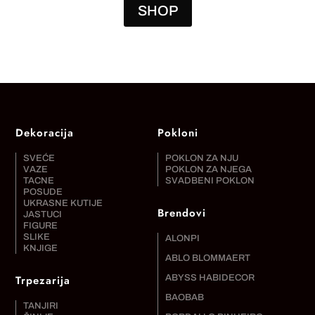
SHOP
Dekoracija
Pokloni
SVEĆE
POKLON ZA NJU
VAZE
POKLON ZA NJEGA
TACNE
SVADBENI POKLON
POSUDE
UKRASNE KUTIJE
Brendovi
JASTUCI
FIGURE
SLIKE
ALONPI
KNJIGE
ABLO BLOMMAERT
Trpezarija
ABYSS HABIDECOR
BAOBAB
TANJIRI