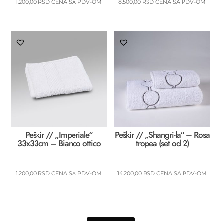
1.200,00
RSD
CENA SA PDV-OM
8.500,00
RSD
CENA SA PDV-OM
Peškir // „Imperiale“
Peškir // „Shangri-la“ – Rosa
33x33cm – Bianco ottico
tropea (set od 2)
1.200,00
RSD
CENA SA PDV-OM
14.200,00
RSD
CENA SA PDV-OM