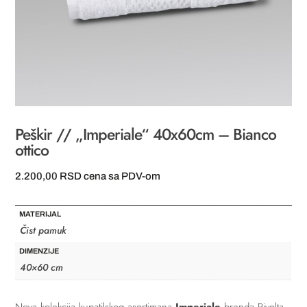
Peškir // „Imperiale“ 40x60cm – Bianco
ottico
2.200,00
RSD
cena sa PDV-om
MATERIJAL
Čist pamuk
DIMENZIJE
40×60 cm