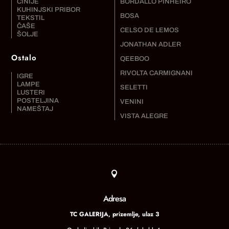
ČINIJE
BORDALLO PINHEIRO
KUHINJSKI PRIBOR
BOSA
TEKSTIL
ČAŠE
CELSO DE LEMOS
ŠOLJE
JONATHAN ADLER
Ostalo
QEEBOO
RIVOLTA CARMIGNANI
IGRE
LAMPE
SELETTI
LUSTERI
POSTELJINA
VENINI
NAMEŠTAJ
VISTA ALEGRE

Adresa
TC GALERIJA, prizemlje, ulaz 3