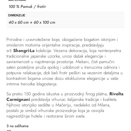
100 % Pamuk / frotir
DIMENZIJE
40 x 60 cm + 60 x 100 cm
Prirodne i uravnotežene boje, obogaćene bogatom istorijom i
smislenim motivima orijentalne inspiracije, predstavljaju
srž
Shangri-La
kolekcije. Vezena dekoracija, koja reinterpretira
tradicionalne japanske uzorke, unosi dašak elegancije i
savremenosti u najotmenije prostorije. Mekani, čisti pamučni
saten posteljine pruža spokoj i udobnost u trenucima odmora i
potpune relaksacije, dok beli frotir peškiri sa vezenim detaljima u
kontrastnim bojama unose dozu ekskluzivne elegancije u vaše
intimne trenutke blagostanja.
Sa preko 150 godina iskustva u proizvodnji finog platna,
Rivolta
Carmignani
predstavlja vrhunac italijanske tradicije i kvaliteta.
Njihovo istorijsko sedište u Mačeriju, nedaleko od Milana,
postalo je simbol vrhunske proizvodnje koja je osvojila
najprestižnije hotele i restorane širom sveta.
3 na zalihama