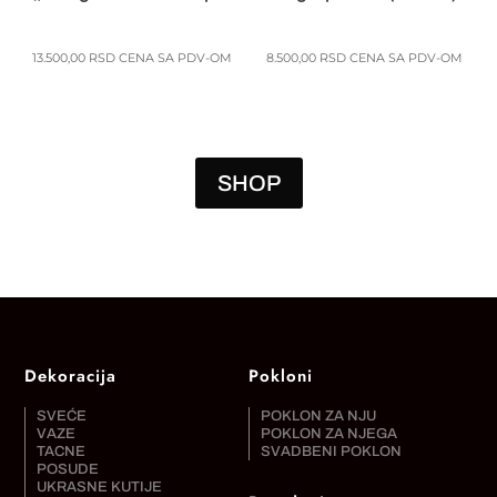
13.500,00
RSD
CENA SA PDV-OM
8.500,00
RSD
CENA SA PDV-OM
SHOP
Dekoracija
Pokloni
SVEĆE
POKLON ZA NJU
VAZE
POKLON ZA NJEGA
TACNE
SVADBENI POKLON
POSUDE
UKRASNE KUTIJE