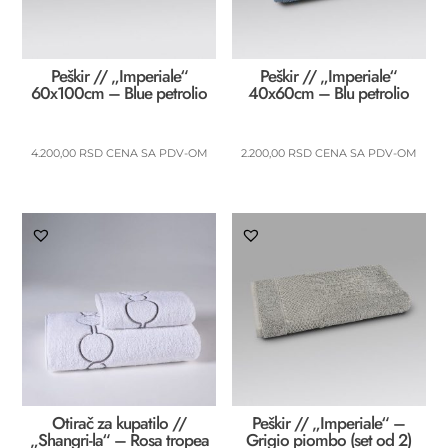
Peškir // „Imperiale“
Peškir // „Imperiale“
60x100cm – Blue petrolio
40x60cm – Blu petrolio
4.200,00
RSD
CENA SA PDV-OM
2.200,00
RSD
CENA SA PDV-OM
Otirač za kupatilo //
Peškir // „Imperiale“ –
„Shangri-la“ – Rosa tropea
Grigio piombo (set od 2)