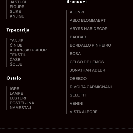
Brendovi
JASTUCI
FIGURE
SLIKE
ALONPI
KNJIGE
ABLO BLOMMAERT
Trpezarija
ABYSS HABIDECOR
BAOBAB
TANJIRI
ČINIJE
BORDALLO PINHEIRO
KUHINJSKI PRIBOR
BOSA
TEKSTIL
ČAŠE
CELSO DE LEMOS
ŠOLJE
JONATHAN ADLER
Ostalo
QEEBOO
RIVOLTA CARMIGNANI
IGRE
LAMPE
SELETTI
LUSTERI
POSTELJINA
VENINI
NAMEŠTAJ
VISTA ALEGRE