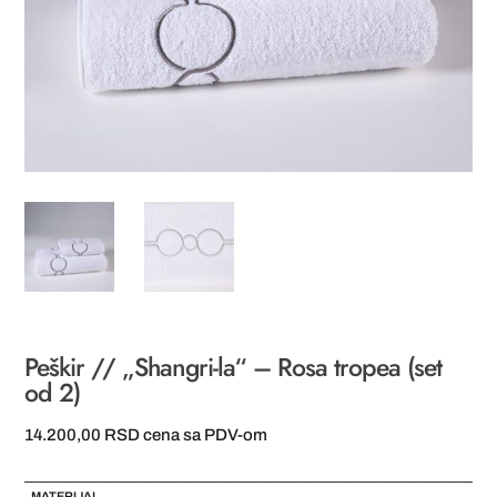
Peškir // „Shangri-la“ – Rosa tropea (set
od 2)
14.200,00
RSD
cena sa PDV-om
MATERIJAL