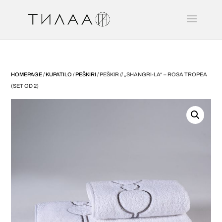
HOMEPAGE
/
KUPATILO
/
PEŠKIRI
/ PEŠKIR // „SHANGRI-LA“ – ROSA TROPEA
(SET OD 2)