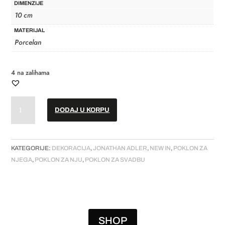
DIMENZIJE
10 cm
MATERIJAL
Porcelan
4 na zalihama
Podmetači
DODAJ U KORPU
//
Soleil
//
Set
KATEGORIJE:
DEKORACIJA
,
JONATHAN ADLER
,
NEW IN
,
POKLON ZA
od
NJEGA
,
POKLON ZA NJU
,
POKLON ZA SVADBU
4
količina
SHOP