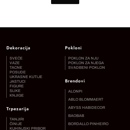
Dekoracija
Pokloni
SVEĆE
POKLON ZA NJU
VAZE
POKLON ZA NJEGA
TACNE
SVADBENI POKLON
POSUDE
UKRASNE KUTIJE
Brendovi
JASTUCI
FIGURE
SLIKE
ALONPI
KNJIGE
ABLO BLOMMAERT
Trpezarija
ABYSS HABIDECOR
BAOBAB
TANJIRI
ČINIJE
BORDALLO PINHEIRO
KUHINJSKI PRIBOR