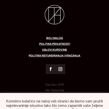
MOJ NALOG
POLITIKA PRIVATNOSTI
USLOVI KUPOVINE
POLITIKA REFUNDIRANJA I VRAĆANJA
Tilaa Doo 4719
PIB
110035158
MB:
21288454
Koristimo kolačiće na našoj veb stranici da bismo vam pružili
najrelevantnije iskustvo tako što ćemo zapamtiti vaše željene