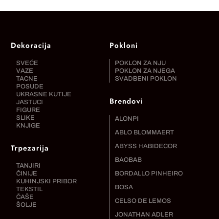
Dekoracija
Pokloni
SVEĆE
POKLON ZA NJU
VAZE
POKLON ZA NJEGA
TACNE
SVADBENI POKLON
POSUDE
UKRASNE KUTIJE
Brendovi
JASTUCI
FIGURE
SLIKE
ALONPI
KNJIGE
ABLO BLOMMAERT
Trpezarija
ABYSS HABIDECOR
BAOBAB
TANJIRI
ČINIJE
BORDALLO PINHEIRO
KUHINJSKI PRIBOR
BOSA
TEKSTIL
ČAŠE
CELSO DE LEMOS
ŠOLJE
JONATHAN ADLER