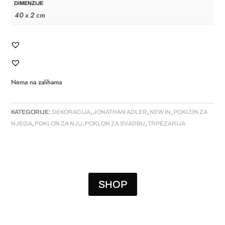
DIMENZIJE
40 x 2 cm
Nema na zalihama
KATEGORIJE:
DEKORACIJA
,
JONATHAN ADLER
,
NEW IN
,
POKLON ZA
NJEGA
,
POKLON ZA NJU
,
POKLON ZA SVADBU
,
TRPEZARIJA
SHOP