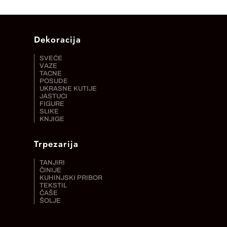
Dekoracija
SVEĆE
VAZE
TACNE
POSUDE
UKRASNE KUTIJE
JASTUCI
FIGURE
SLIKE
KNJIGE
Trpezarija
TANJIRI
ČINIJE
KUHINJSKI PRIBOR
TEKSTIL
ČAŠE
ŠOLJE