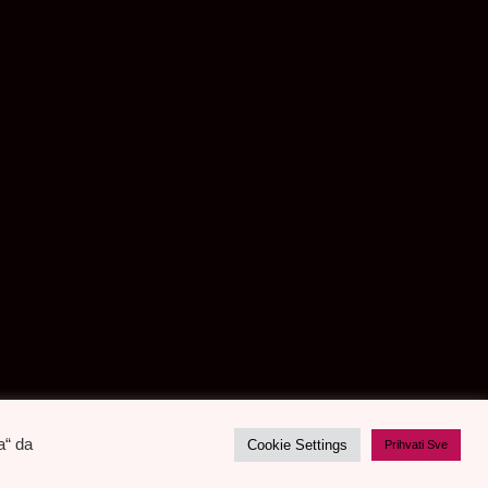
a“ da
Cookie Settings
Prihvati Sve