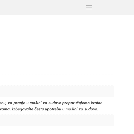
nu, za pranje u mašini za sudove preporučujemo kratke
urama. Izbegavajte čestu upotrebu u mašini za sudove.