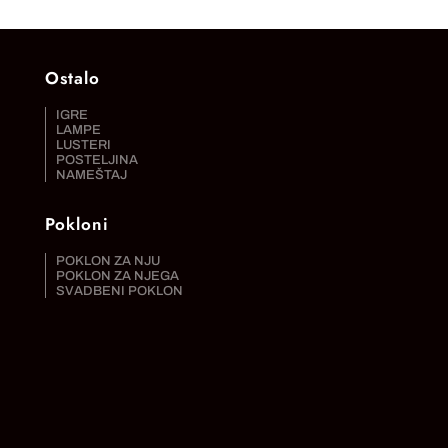
Ostalo
IGRE
LAMPE
LUSTERI
POSTELJINA
NAMEŠTAJ
Pokloni
POKLON ZA NJU
POKLON ZA NJEGA
SVADBENI POKLON