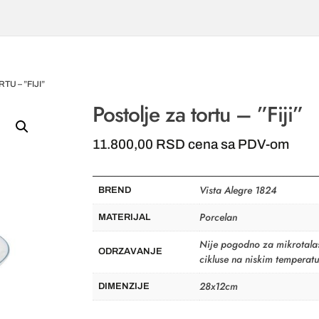
TU – ”FIJI”
Postolje za tortu – ”Fiji”
11.800,00
RSD
cena sa PDV-om
Vista Alegre 1824
BREND
Porcelan
MATERIJAL
Nije pogodno za mikrotalas
ODRZAVANJE
cikluse na niskim temperat
28x12cm
DIMENZIJE