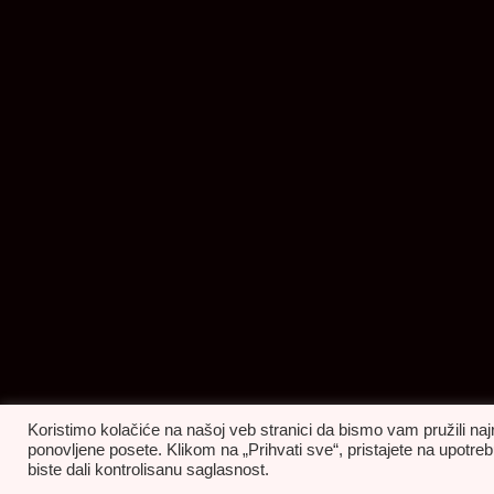
Koristimo kolačiće na našoj veb stranici da bismo vam pružili naj
ponovljene posete. Klikom na „Prihvati sve“, pristajete na upot
biste dali kontrolisanu saglasnost.