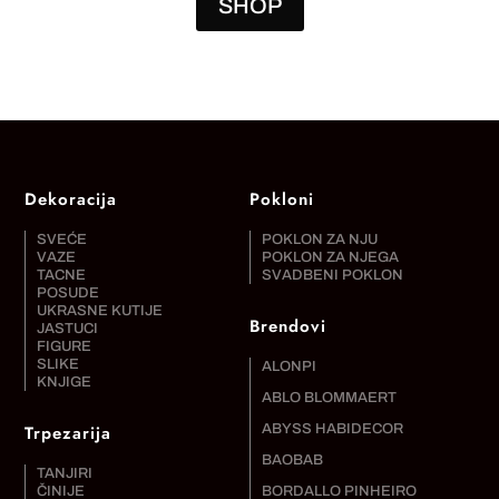
SHOP
Dekoracija
Pokloni
SVEĆE
POKLON ZA NJU
VAZE
POKLON ZA NJEGA
TACNE
SVADBENI POKLON
POSUDE
UKRASNE KUTIJE
Brendovi
JASTUCI
FIGURE
SLIKE
ALONPI
KNJIGE
ABLO BLOMMAERT
Trpezarija
ABYSS HABIDECOR
BAOBAB
TANJIRI
ČINIJE
BORDALLO PINHEIRO