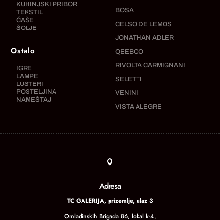
KUHINJSKI PRIBOR
BOSA
TEKSTIL
ČAŠE
CELSO DE LEMOS
ŠOLJE
JONATHAN ADLER
Ostalo
QEEBOO
RIVOLTA CARMIGNANI
IGRE
LAMPE
SELETTI
LUSTERI
POSTELJINA
VENINI
NAMEŠTAJ
VISTA ALEGRE

Adresa
TC GALERIJA, prizemlje, ulaz 3
Omladinskih Brigada 86, lokal k-4,