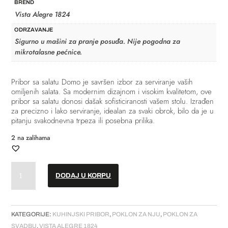
BREND
Vista Alegre 1824
ODRZAVANJE
Sigurno u mašini za pranje posuđa. Nije pogodna za
mikrotalasne pećnice.
Pribor sa salatu Domo je savršen izbor za serviranje vaših
omiljenih salata. Sa modernim dizajnom i visokim kvalitetom, ove
pribor sa salatu donosi dašak sofisticiranosti vašem stolu. Izrađen
za precizno i lako serviranje, idealan za svaki obrok, bilo da je u
pitanju svakodnevna trpeza ili posebna prilika.
2 na zalihama
Pribor
DODAJ U KORPU
za
salatu
-
"Domo"
KATEGORIJE:
KUHINJSKI PRIBOR
,
POKLON ZA NJU
,
POKLON ZA
količina
SVADBU
,
VISTA ALEGRE 1824