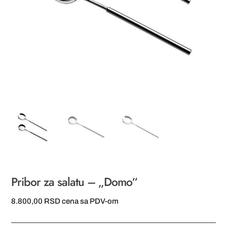
Pribor za salatu – „Domo“
8.800,00
RSD
cena sa PDV-om