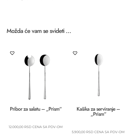
Možda će vam se svideti …
Pribor za salatu – „Prism“
Kašika za serviranje –
„Prism“
12.000,00
RSD
CENA SA PDV-OM
5.900,00
RSD
CENA SA PDV-OM