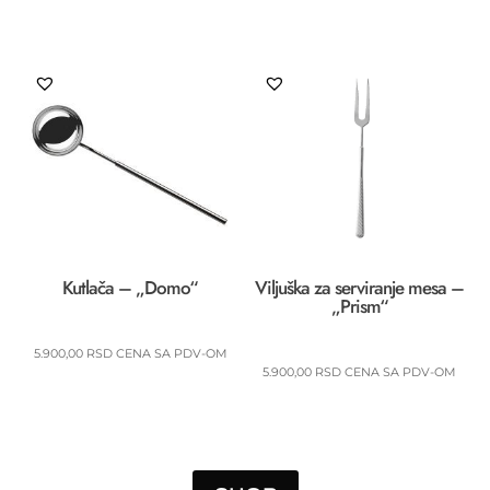
Kutlača – „Domo“
Viljuška za serviranje mesa –
„Prism“
5.900,00
RSD
CENA SA PDV-OM
5.900,00
RSD
CENA SA PDV-OM