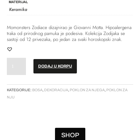
MATERIJAL
Keramika
Momonsters Zodiace dizajnirao je Giovanni Motta. Hipoalergena
traka od prirodnog pamuka je podesiva. Kolekcija Zodijaka se
sastoji od 12 privezaka, po jedan za svaki horoskopski znak.
Privezak
DODAJ U KORPU
–
"Momonsters"
//
"Aquarius"
KATEGORIJE:
BOSA
,
DEKORACIJA
,
POKLON ZA NJEGA
,
POKLON ZA
količina
NJU
SHOP