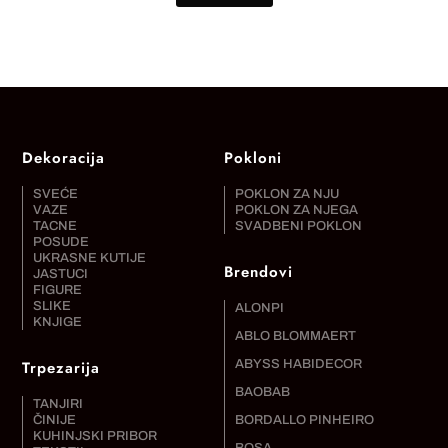
Dekoracija
Pokloni
SVEĆE
POKLON ZA NJU
VAZE
POKLON ZA NJEGA
TACNE
SVADBENI POKLON
POSUDE
UKRASNE KUTIJE
Brendovi
JASTUCI
FIGURE
SLIKE
ALONPI
KNJIGE
ABLO BLOMMAERT
Trpezarija
ABYSS HABIDECOR
BAOBAB
TANJIRI
ČINIJE
BORDALLO PINHEIRO
KUHINJSKI PRIBOR
BOSA