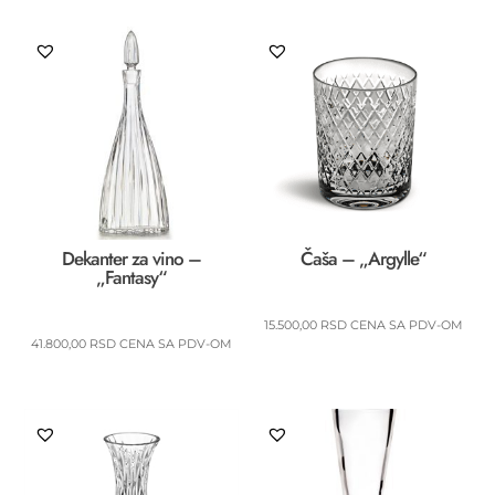
Dekanter za vino –
Čaša – „Argylle“
„Fantasy“
15.500,00
RSD
CENA SA PDV-OM
41.800,00
RSD
CENA SA PDV-OM