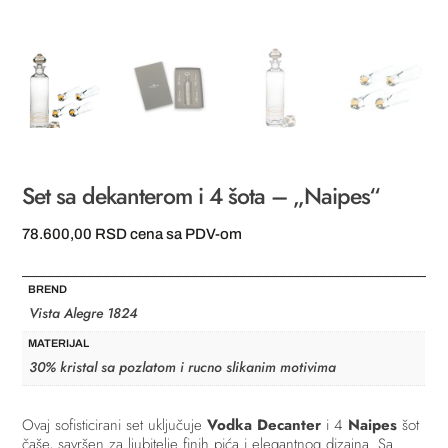
Set sa dekanterom i 4 šota – „Naipes“
78.600,00
RSD
cena sa PDV-om
BREND
Vista Alegre 1824
MATERIJAL
30% kristal sa pozlatom i rucno slikanim motivima
Ovaj sofisticirani set uključuje
Vodka Decanter
i 4
Naipes
šot
čaše, savršen za ljubitelje finih pića i elegantnog dizajna. Sa