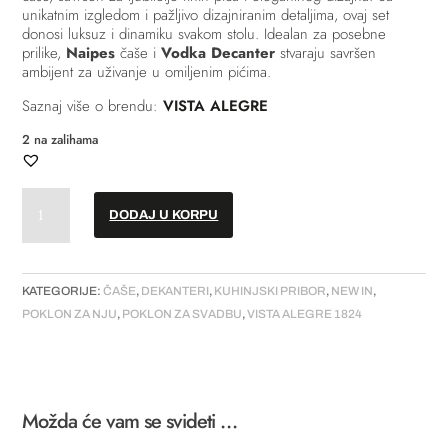
unikatnim izgledom i pažljivo dizajniranim detaljima, ovaj set
donosi luksuz i dinamiku svakom stolu. Idealan za posebne
prilike,
Naipes
čaše i
Vodka Decanter
stvaraju savršen
ambijent za uživanje u omiljenim pićima.
Saznaj više o brendu:
VISTA ALEGRE
2 na zalihama
Set
DODAJ U KORPU
sa
dekanterom
i
4
KATEGORIJE:
ČAŠE
,
DEKANTERI
,
KUHINJSKI PRIBOR
,
NEW IN
,
šota
POKLON ZA NJU
,
POKLON ZA SVADBU
,
VISTA ALEGRE 1824
-
"Naipes"
količina
Možda će vam se svideti …