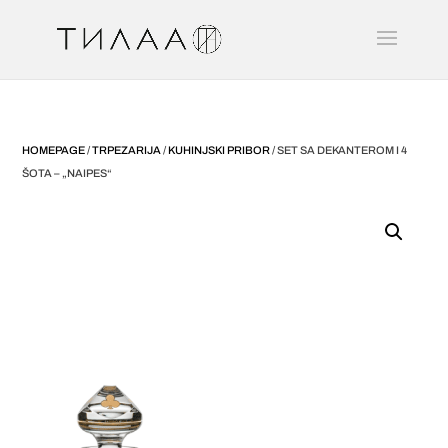
HOMEPAGE
/
TRPEZARIJA
/
KUHINJSKI PRIBOR
/ SET SA DEKANTEROM I 4
ŠOTA – „NAIPES“