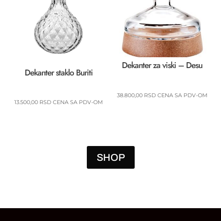
Dekanter za viski – Desu
Dekanter staklo Buriti
38.800,00
RSD
CENA SA PDV-OM
13.500,00
RSD
CENA SA PDV-OM
SHOP