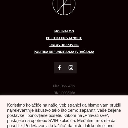
MOJ NALOG
POLITIKA PRIVATNOSTI
USLOVI KUPOVINE
POLITIKA REFUNDIRANJA I VRAĆANJA
Tilaa Doo 4719
PIB
110035158
MB:
21288454
Koristimo kolačiće na našoj veb stranici da bismo vam pružili
najrelevantnije iskustvo tako što ćemo zapamtiti vaše željene
postavke i ponovljene posete. Klikom na „Prihvati sve“,
pristajete na upotrebu SVIH kolačića. Međutim, možete da
posetite „Podešavanja kolačića“ da biste dali kontrolisanu