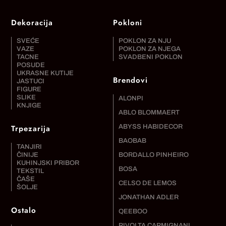
Dekoracija
Pokloni
SVEĆE
POKLON ZA NJU
VAZE
POKLON ZA NJEGA
TACNE
SVADBENI POKLON
POSUDE
UKRASNE KUTIJE
Brendovi
JASTUCI
FIGURE
SLIKE
ALONPI
KNJIGE
ABLO BLOMMAERT
Trpezarija
ABYSS HABIDECOR
BAOBAB
TANJIRI
ČINIJE
BORDALLO PINHEIRO
KUHINJSKI PRIBOR
BOSA
TEKSTIL
ČAŠE
CELSO DE LEMOS
ŠOLJE
JONATHAN ADLER
Ostalo
QEEBOO
RIVOLTA CARMIGNANI