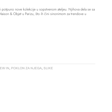
di potpuno nove kolekcije u sopstvenom ateljeu. Njihova dela se sa
aison & Objet u Parizu, što ih čini sinonimom za trendove u
EW IN
,
POKLON ZA NJEGA
,
SLIKE