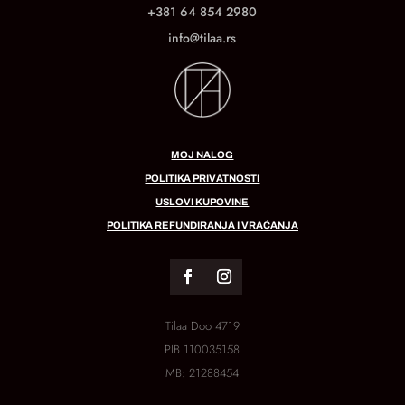
+381 64 854 2980
info@tilaa.rs
MOJ NALOG
POLITIKA PRIVATNOSTI
USLOVI KUPOVINE
POLITIKA REFUNDIRANJA I VRAĆANJA
Tilaa Doo 4719
PIB
110035158
MB:
21288454