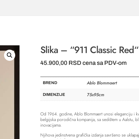
Slika – “911 Classic Red“
45.900,00
RSD
cena sa PDV-om
Ablo Blommaert
BREND
75x95cm
DIMENZIJE
Od 1964. godine, Ablo Blommaert unosi eleganciju i kva
belgijska porodična kompanija, sa sedištem u Aalstu, bli
inovacijama.
Njihova jedinstvena grafička izdanja savršeno se uklapaj