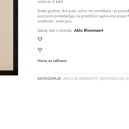
restoran ili kafić.
Svake godine, dva puta, njihov tim osmišljava i proizvo
ponosom predstavljaju na prestižnim sajmovima poput M
umetnosti i enterijeru.
Saznaj više o brendu:
Ablo Blommaert
Nema na zalihama
KATEGORIJE:
ABLO BLOMMAERT
,
DEKORACIJA
,
N