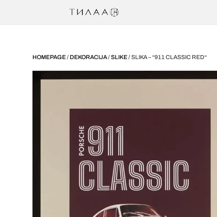
HOMEPAGE
/
DEKORACIJA
/
SLIKE
/ SLIKA – “911 CLASSIC RED“