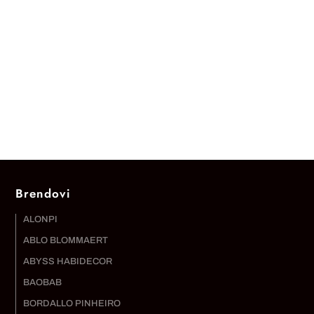
Brendovi
ALONPI
ABLO BLOMMAERT
ABYSS HABIDECOR
BAOBAB
BORDALLO PINHEIRO