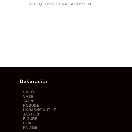
52.800,00
RSD
CENA SA PDV-OM
Dekoracija
SVEĆE
VAZE
TACNE
POSUDE
UKRASNE KUTIJE
JASTUCI
FIGURE
SLIKE
KNJIGE