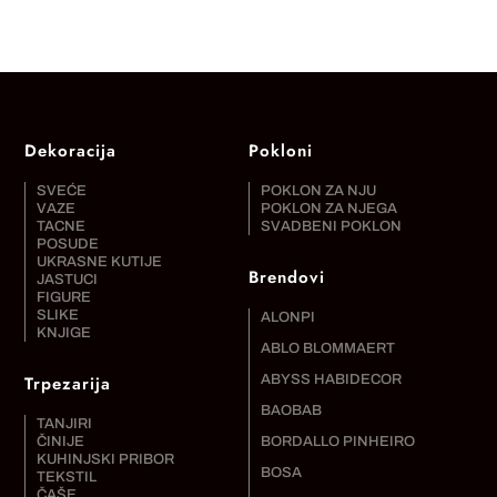
Dekoracija
Pokloni
SVEĆE
POKLON ZA NJU
VAZE
POKLON ZA NJEGA
TACNE
SVADBENI POKLON
POSUDE
UKRASNE KUTIJE
Brendovi
JASTUCI
FIGURE
SLIKE
ALONPI
KNJIGE
ABLO BLOMMAERT
Trpezarija
ABYSS HABIDECOR
BAOBAB
TANJIRI
ČINIJE
BORDALLO PINHEIRO
KUHINJSKI PRIBOR
BOSA
TEKSTIL
ČAŠE