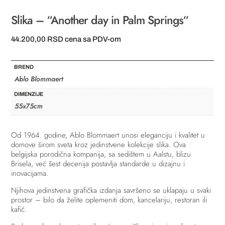
Slika – “Another day in Palm Springs“
44.200,00
RSD
cena sa PDV-om
BREND
Ablo Blommaert
DIMENZIJE
55x75cm
Od 1964. godine, Ablo Blommaert unosi eleganciju i kvalitet u
domove širom sveta kroz jedinstvene kolekcije slika. Ova
belgijska porodična kompanija, sa sedištem u Aalstu, blizu
Brisela, već šest decenija postavlja standarde u dizajnu i
inovacijama.
Njihova jedinstvena grafička izdanja savršeno se uklapaju u svaki
prostor – bilo da želite oplemeniti dom, kancelariju, restoran ili
kafić.