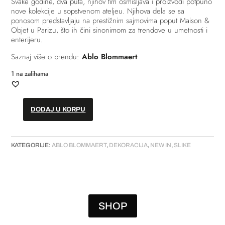
Svake godine, dva puta, njihov tim osmišljava i proizvodi potpuno
nove kolekcije u sopstvenom ateljeu. Njihova dela se sa
ponosom predstavljaju na prestižnim sajmovima poput Maison &
Objet u Parizu, što ih čini sinonimom za trendove u umetnosti i
enterijeru.
Saznaj više o brendu:
Ablo Blommaert
1 na zalihama
DODAJ U KORPU
Slika
–
“Another
KATEGORIJE:
ABLO BLOMMAERT
,
DEKORACIJA
,
NEW IN
,
SLIKE
day
in
Palm
Springs“
količina
SHOP