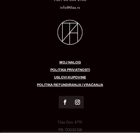
info@tilaa.rs
MOJ NALOG
POLITIKA PRIVATNOSTI
USLOVI KUPOVINE
POLITIKA REFUNDIRANJA I VRAĆANJA
Tilaa Doo 4719
PIB
110035158
MB:
21288454