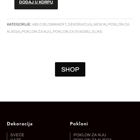
DODAJ U KORPU
Slika
-
"Buttermere
KATEGORIJE:
ABLO BLOMMAERT
,
DEKORACIJA
,
NEW IN
,
POKLON ZA
Triptych
NJEGA
,
POKLON ZA NJU
,
POKLON ZA SVADBU
,
SLIKE
III"
količina
SHOP
Dekoracija
Pokloni
SVEĆE
POKLON ZA NJU
VAZE
POKLON ZA NJEGA