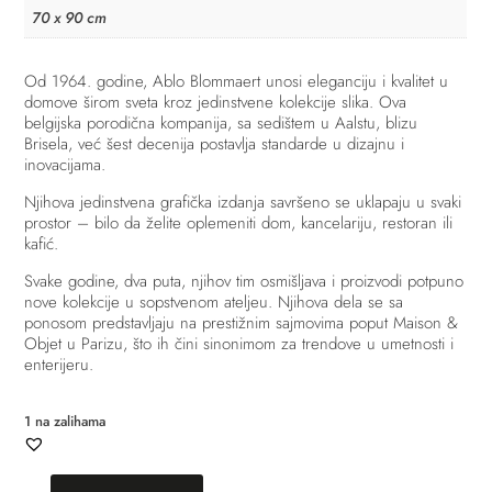
70 x 90 cm
Od 1964. godine, Ablo Blommaert unosi eleganciju i kvalitet u
domove širom sveta kroz jedinstvene kolekcije slika. Ova
belgijska porodična kompanija, sa sedištem u Aalstu, blizu
Brisela, već šest decenija postavlja standarde u dizajnu i
inovacijama.
Njihova jedinstvena grafička izdanja savršeno se uklapaju u svaki
prostor – bilo da želite oplemeniti dom, kancelariju, restoran ili
kafić.
Svake godine, dva puta, njihov tim osmišljava i proizvodi potpuno
nove kolekcije u sopstvenom ateljeu. Njihova dela se sa
ponosom predstavljaju na prestižnim sajmovima poput Maison &
Objet u Parizu, što ih čini sinonimom za trendove u umetnosti i
enterijeru.
1 na zalihama