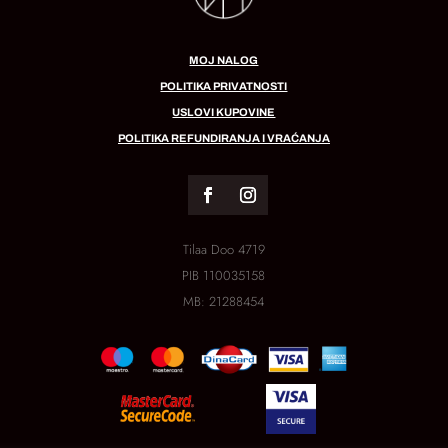
MOJ NALOG
POLITIKA PRIVATNOSTI
USLOVI KUPOVINE
POLITIKA REFUNDIRANJA I VRAĆANJA
Tilaa Doo 4719
PIB
110035158
MB:
21288454