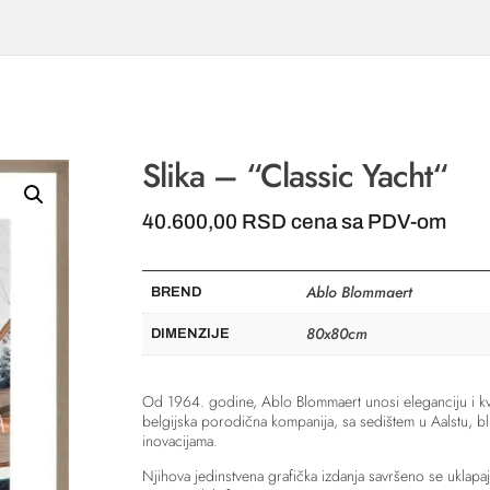
Slika – “Classic Yacht“
40.600,00
RSD
cena sa PDV-om
Ablo Blommaert
BREND
80x80cm
DIMENZIJE
Od 1964. godine, Ablo Blommaert unosi eleganciju i kva
belgijska porodična kompanija, sa sedištem u Aalstu, bli
inovacijama.
Njihova jedinstvena grafička izdanja savršeno se uklapaj