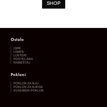
SHOP
Ostalo
IGRE
LAMPE
LUSTERI
POSTELJINA
NAMEŠTAJ
Pokloni
POKLON ZA NJU
POKLON ZA NJEGA
SVADBENI POKLON