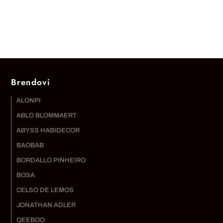
Brendovi
ALONPI
ABLO BLOMMAERT
ABYSS HABIDECOR
BAOBAB
BORDALLO PINHEIRO
BOSA
CELSO DE LEMOS
JONATHAN ADLER
QEEBOO