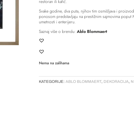
restoran ili kafić.
Svake godine, dva puta, njihov tim osmišljava i proizvo
ponosom predstavljaju na prestižnim sajmovima poput M
umetnosti i enterijeru.
Saznaj više o brendu:
Ablo Blommaert
Nema na zalihama
KATEGORIJE:
ABLO BLOMMAERT
,
DEKORACIJA
,
N