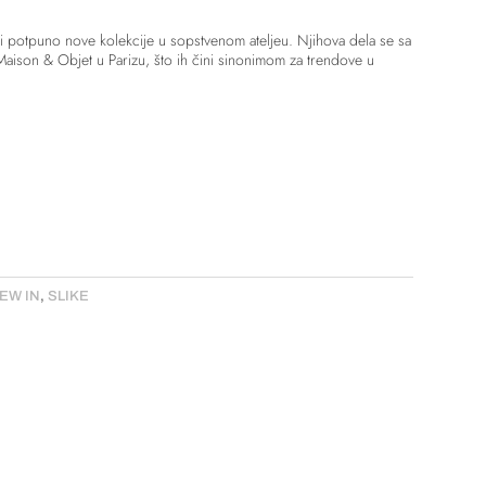
di potpuno nove kolekcije u sopstvenom ateljeu. Njihova dela se sa
aison & Objet u Parizu, što ih čini sinonimom za trendove u
EW IN
,
SLIKE