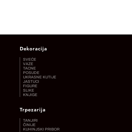
Dekoracija
SVEĆE
VAZE
TACNE
POSUDE
UKRASNE KUTIJE
JASTUCI
FIGURE
SLIKE
KNJIGE
Trpezarija
TANJIRI
ČINIJE
KUHINJSKI PRIBOR