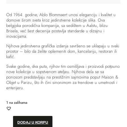
Od 1964. godine, Ablo Blommaert unosi eleganciju i kvalitet u
domove širom sveta kroz jedinstvene kolekcije slika. Ova
belgijska porodična kompanija, sa sedištem u Aalstu, blizu
Brisela, već šest decenija postavlja standarde u dizajnu i
inovacijama.
Njihova jedinstvena grafička izdanja savršeno se uklapaju u svaki
prostor – bilo da želite oplemeniti dom, kancelariju, restoran ili
kafić.
Svake godine, dva puta, njihov tim osmišljava i proizvodi potpuno
nove kolekcije u sopstvenom ateljeu. Njihova dela se sa
ponosom predstavljaju na prestižnim sajmovima poput Maison &
Objet u Parizu, što ih čini sinonimom za trendove u umetnosti i
enterijeru.
1 na zalihama
DODAJ U KORPU
Slika