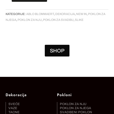
-
"Gado"
KATEGORIJE:
ABLO BLOMMAERT
,
DEKORACIJA
,
NEW IN
,
POKLON ZA
količina
NJEGA
,
POKLON ZA NJU
,
POKLON ZA SVADBU
,
SLIKE
SHOP
Dekoracija
Pokloni
SVEĆE
POKLON ZA NJU
VAZE
POKLON ZA NJEGA
TACNE
SVADBENI POKLON