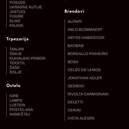
POSUDE
UKRASNE KUTIJE
Brendovi
JASTUCI
FIGURE
SLIKE
ALONPI
KNJIGE
ABLO BLOMMAERT
Trpezarija
ABYSS HABIDECOR
BAOBAB
TANJIRI
ČINIJE
BORDALLO PINHEIRO
KUHINJSKI PRIBOR
BOSA
TEKSTIL
ČAŠE
CELSO DE LEMOS
ŠOLJE
JONATHAN ADLER
Ostalo
QEEBOO
RIVOLTA CARMIGNANI
IGRE
LAMPE
SELETTI
LUSTERI
POSTELJINA
VENINI
NAMEŠTAJ
VISTA ALEGRE