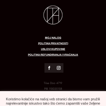
MOJ NALOG
POLITIKA PRIVATNOSTI
USLOVI KUPOVINE
POLITIKA REFUNDIRANJA I VRAĆANJA
Tilaa Doo 4719
PIB
110035158
MB:
21288454
Koristimo kolačiće na našoj veb stranici da bismo vam pružili
najrelevantnije iskustvo tako što ćemo zapamtiti vaše željene