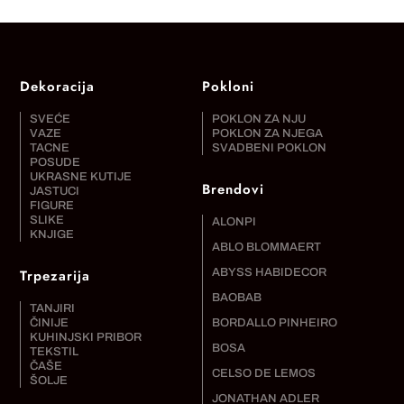
Dekoracija
Pokloni
SVEĆE
POKLON ZA NJU
VAZE
POKLON ZA NJEGA
TACNE
SVADBENI POKLON
POSUDE
UKRASNE KUTIJE
Brendovi
JASTUCI
FIGURE
SLIKE
ALONPI
KNJIGE
ABLO BLOMMAERT
Trpezarija
ABYSS HABIDECOR
BAOBAB
TANJIRI
ČINIJE
BORDALLO PINHEIRO
KUHINJSKI PRIBOR
BOSA
TEKSTIL
ČAŠE
CELSO DE LEMOS
ŠOLJE
JONATHAN ADLER