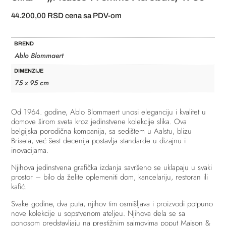
44.200,00
RSD
cena sa PDV-om
BREND
Ablo Blommaert
DIMENZIJE
75 x 95 cm
Od 1964. godine, Ablo Blommaert unosi eleganciju i kvalitet u
domove širom sveta kroz jedinstvene kolekcije slika. Ova
belgijska porodična kompanija, sa sedištem u Aalstu, blizu
Brisela, već šest decenija postavlja standarde u dizajnu i
inovacijama.
Njihova jedinstvena grafička izdanja savršeno se uklapaju u svaki
prostor – bilo da želite oplemeniti dom, kancelariju, restoran ili
kafić.
Svake godine, dva puta, njihov tim osmišljava i proizvodi potpuno
nove kolekcije u sopstvenom ateljeu. Njihova dela se sa
ponosom predstavljaju na prestižnim sajmovima poput Maison &