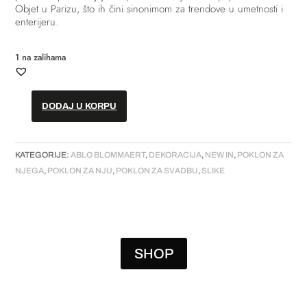
Objet u Parizu, što ih čini sinonimom za trendove u umetnosti i
enterijeru.
1 na zalihama
DODAJ U KORPU
Slika
-
"Picasso
KATEGORIJE:
ABLO BLOMMAERT
,
DEKORACIJA
,
NEW IN
,
POKLON ZA
:
NJEGA
,
POKLON ZA NJU
,
POKLON ZA SVADBU
,
SLIKE
Femme
Acrobate,
1930"
količina
SHOP