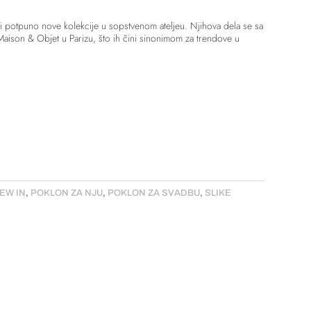
di potpuno nove kolekcije u sopstvenom ateljeu. Njihova dela se sa
aison & Objet u Parizu, što ih čini sinonimom za trendove u
EW IN
,
POKLON ZA NJU
,
POKLON ZA SVADBU
,
SLIKE