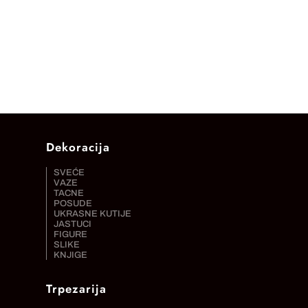
Dekoracija
SVEĆE
VAZE
TACNE
POSUDE
UKRASNE KUTIJE
JASTUCI
FIGURE
SLIKE
KNJIGE
Trpezarija