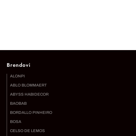
Brendovi
ALONPI
ABLO BLOMMAERT
ABYSS HABIDECOR
BAOBAB
BORDALLO PINHEIRO
BOSA
CELSO DE LEMOS