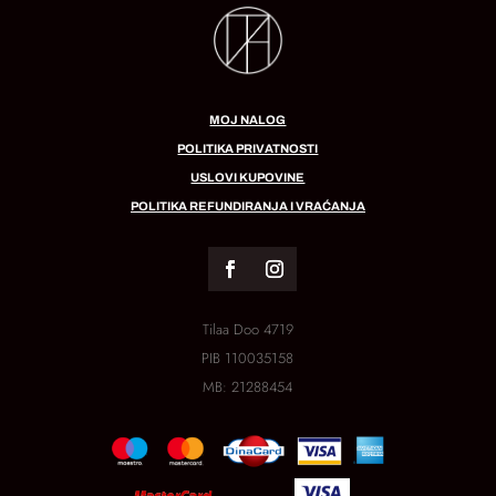
MOJ NALOG
POLITIKA PRIVATNOSTI
USLOVI KUPOVINE
POLITIKA REFUNDIRANJA I VRAĆANJA
Tilaa Doo 4719
PIB
110035158
MB:
21288454