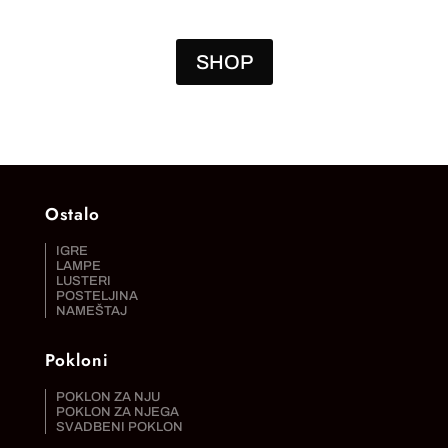
SHOP
Ostalo
IGRE
LAMPE
LUSTERI
POSTELJINA
NAMEŠTAJ
Pokloni
POKLON ZA NJU
POKLON ZA NJEGA
SVADBENI POKLON