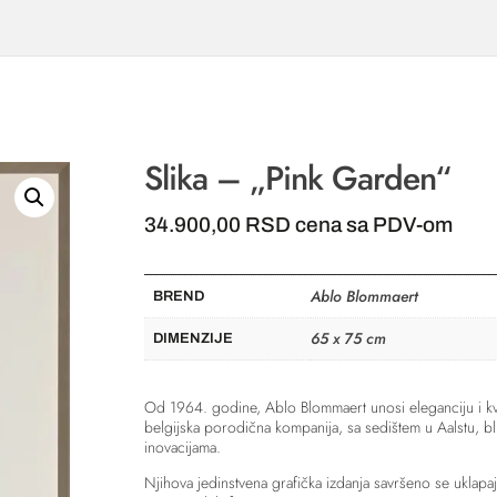
Slika – „Pink Garden“
34.900,00
RSD
cena sa PDV-om
Ablo Blommaert
BREND
65 x 75 cm
DIMENZIJE
Od 1964. godine, Ablo Blommaert unosi eleganciju i kva
belgijska porodična kompanija, sa sedištem u Aalstu, bli
inovacijama.
Njihova jedinstvena grafička izdanja savršeno se uklapaj