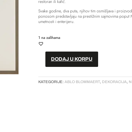
restoran ili kafić.
Svake godine, dva puta, njihov tim osmišljava i proizvo
ponosom predstavljaju na prestižnim sajmovima poput M
umetnosti i enterijeru.
1 na zalihama
DODAJ U KORPU
Slika
-
"Pink
KATEGORIJE:
ABLO BLOMMAERT
,
DEKORACIJA
,
N
Garden"
količina