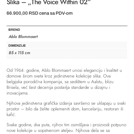
Slika – „The Voice Within 02“
66.900,00
RSD
cena sa PDV-om
BREND
Ablo Blommaert
DIMENZIJE
85 x 115 cm
Od 1964. godine, Ablo Blommaert unosi eleganciju i kvalitet u
domove širom sveta kroz jedinstvene kolekcije slika. Ova
belgijska porodična kompanija, sa sedištem u Aalstu, blizu
Brisela, već šest decenija postavlja standarde u dizajnu i
inovacijama.
Njihova jedinstvena grafička izdanja savršeno se uklapaju u svaki
prostor – bilo da želite oplemeniti dom, kancelariju, restoran ili
kafić.
Svake godine, dva puta, njihov tim osmišljava i proizvodi potpuno
nove kolekcije u sopstvenom ateljeu. Njihova dela se sa