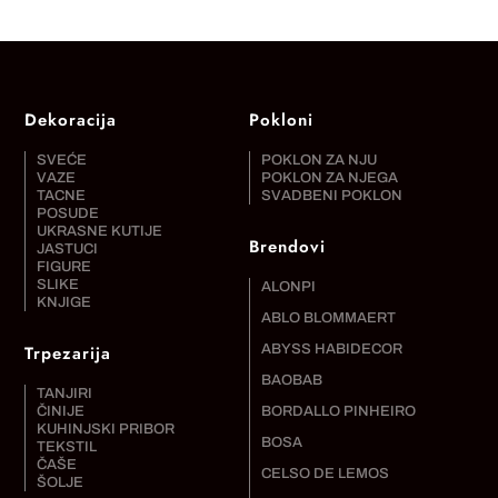
Dekoracija
Pokloni
SVEĆE
POKLON ZA NJU
VAZE
POKLON ZA NJEGA
TACNE
SVADBENI POKLON
POSUDE
UKRASNE KUTIJE
Brendovi
JASTUCI
FIGURE
SLIKE
ALONPI
KNJIGE
ABLO BLOMMAERT
Trpezarija
ABYSS HABIDECOR
BAOBAB
TANJIRI
ČINIJE
BORDALLO PINHEIRO
KUHINJSKI PRIBOR
BOSA
TEKSTIL
ČAŠE
CELSO DE LEMOS
ŠOLJE