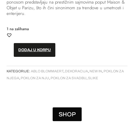
ponosom predstavljaju na prestižnim sajmovima poput Maison &
Objet u Parizu, što ih čini sinonimom za trendove u umetnosti i
enterijeru.
1 na zalihama
DODAJ U KORPU
Slika
-
"The
KATEGORIJE:
ABLO BLOMMAERT
,
DEKORACIJA
,
NEW IN
,
POKLON ZA
Voice
NJEGA
,
POKLON ZA NJU
,
POKLON ZA SVADBU
,
SLIKE
Within
02"
količina
SHOP