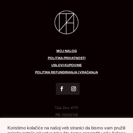
MOJ NALOG
POLITIKA PRIVATNOSTI
USLOVI KUPOVINE
POLITIKA REFUNDIRANJA I VRAĆANJA
Tilaa Doo 4719
PIB
110035158
MB:
21288454
Koristimo kolačiće na našoj veb stranici da bismo vam pružili