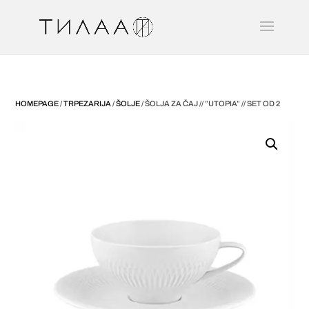
HOMEPAGE
/
TRPEZARIJA
/
ŠOLJE
/ ŠOLJA ZA ČAJ // ”UTOPIA” // SET OD 2