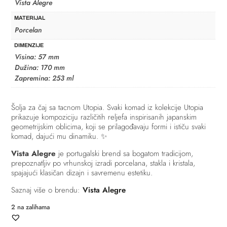
Vista Alegre
MATERIJAL
Porcelan
DIMENZIJE
Visina: 57 mm
Dužina: 170 mm
Zapremina: 253 ml
Šolja za čaj sa tacnom Utopia. Svaki komad iz kolekcije Utopia
prikazuje kompoziciju različitih reljefa inspirisanih japanskim
geometrijskim oblicima, koji se prilagođavaju formi i ističu svaki
komad, dajući mu dinamiku. ✨
Vista Alegre
je portugalski brend sa bogatom tradicijom,
prepoznatljiv po vrhunskoj izradi porcelana, stakla i kristala,
spajajući klasičan dizajn i savremenu estetiku.
Saznaj više o brendu:
Vista Alegre
2 na zalihama