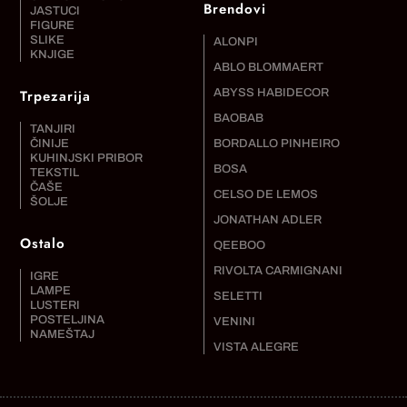
Brendovi
JASTUCI
FIGURE
SLIKE
ALONPI
KNJIGE
ABLO BLOMMAERT
Trpezarija
ABYSS HABIDECOR
BAOBAB
TANJIRI
ČINIJE
BORDALLO PINHEIRO
KUHINJSKI PRIBOR
BOSA
TEKSTIL
ČAŠE
CELSO DE LEMOS
ŠOLJE
JONATHAN ADLER
Ostalo
QEEBOO
RIVOLTA CARMIGNANI
IGRE
LAMPE
SELETTI
LUSTERI
POSTELJINA
VENINI
NAMEŠTAJ
VISTA ALEGRE