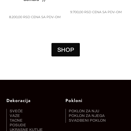
9.700,00
RSD
CENA SA PDV-OM
8.200,00
RSD
CENA SA PDV-OM
SHOP
Dekoracija
Pokloni
SVEĆE
POKLON ZA NJU
VAZE
POKLON ZA NJEGA
TACNE
SVADBENI POKLON
POSUDE
UKRASNE KUTIJE