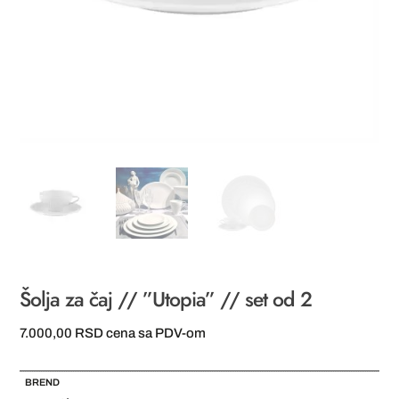
Šolja za čaj // ”Utopia” // set od 2
7.000,00
RSD
cena sa PDV-om
BREND